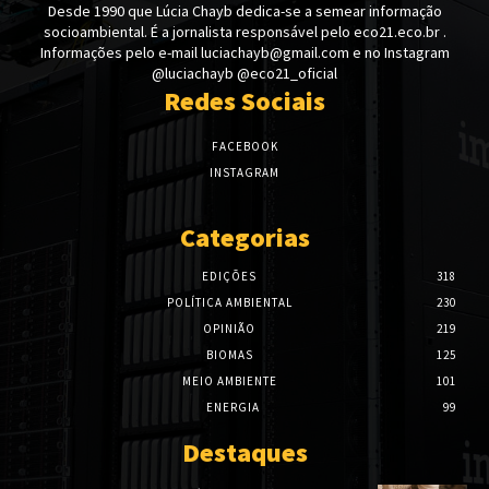
Desde 1990 que Lúcia Chayb dedica-se a semear informação
socioambiental. É a jornalista responsável pelo eco21.eco.br .
Informações pelo e-mail luciachayb@gmail.com e no Instagram
@luciachayb @eco21_oficial
Redes Sociais
FACEBOOK
INSTAGRAM
Categorias
EDIÇÕES
318
POLÍTICA AMBIENTAL
230
OPINIÃO
219
BIOMAS
125
MEIO AMBIENTE
101
ENERGIA
99
Destaques