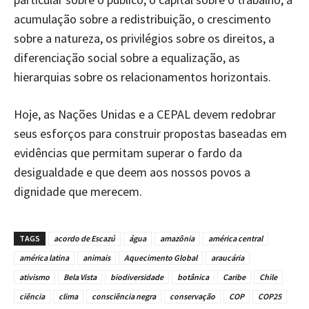
acumulação sobre a redistribuição, o crescimento
sobre a natureza, os privilégios sobre os direitos, a
diferenciação social sobre a equalização, as
hierarquias sobre os relacionamentos horizontais.
Hoje, as Nações Unidas e a CEPAL devem redobrar
seus esforços para construir propostas baseadas em
evidências que permitam superar o fardo da
desigualdade e que deem aos nossos povos a
dignidade que merecem.
TAGS
acordo de Escazú
água
amazônia
américa central
américa latina
animais
Aquecimento Global
araucária
ativismo
Bela Vista
biodiversidade
botânica
Caribe
Chile
ciência
clima
consciência negra
conservação
COP
COP25