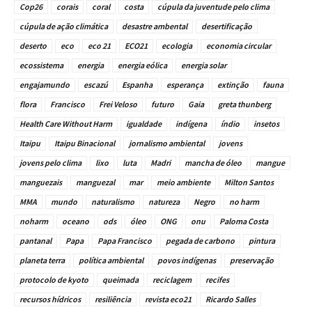
Cop26
corais
coral
costa
cúpula da juventude pelo clima
cúpula de ação climática
desastre ambental
desertificação
deserto
eco
eco 21
ECO21
ecologia
economia circular
ecossistema
energia
energia eólica
energia solar
engajamundo
escazú
Espanha
esperança
extinção
fauna
flora
Francisco
Frei Veloso
futuro
Gaia
greta thunberg
Health Care Without Harm
igualdade
indígena
índio
insetos
Itaipu
Itaipu Binacional
jornalismo ambiental
jovens
jovens pelo clima
lixo
luta
Madri
mancha de óleo
mangue
manguezais
manguezal
mar
meio ambiente
Milton Santos
MMA
mundo
naturalismo
natureza
Negro
no harm
noharm
oceano
ods
óleo
ONG
onu
Paloma Costa
pantanal
Papa
Papa Francisco
pegada de carbono
pintura
planeta terra
política ambiental
povos indígenas
preservação
protocolo de kyoto
queimada
reciclagem
recifes
recursos hídricos
resiliência
revista eco21
Ricardo Salles