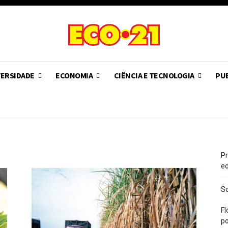
VERSIDADE
ECONOMIA
CIÊNCIA E TECNOLOGIA
PUB
Pr
e
So
Fl
po