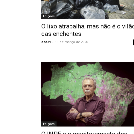
Edições
O lixo atrapalha, mas não é o vilã
das enchentes
eco21
-
19 de março de 2020
Edições
O INPE e o monitoramento dos