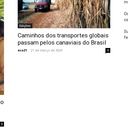
m
O
c
Edições
Su
Caminhos dos transportes globais
f
passam pelos canaviais do Brasil
eco21
-
21 de março de 2020
0
 o
0