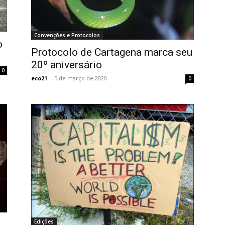
Convenções e Protocolos
o
Protocolo de Cartagena marca seu
20º aniversário
0
eco21
-
5 de março de 2020
0
Edições