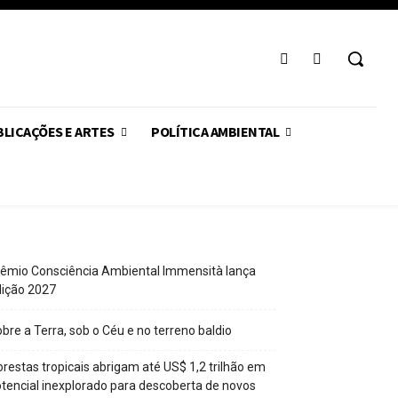
LICAÇÕES E ARTES
POLÍTICA AMBIENTAL
êmio Consciência Ambiental Immensità lança
dição 2027
bre a Terra, sob o Céu e no terreno baldio
orestas tropicais abrigam até US$ 1,2 trilhão em
tencial inexplorado para descoberta de novos