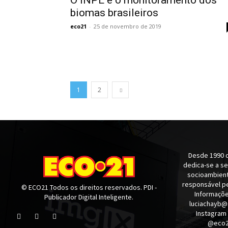
biomas brasileiros
eco21
-
25 de novembro de 2019
1
2
Desde 1990 q
dedica-se a s
socioambienta
responsável pe
© ECO21 Todos os direitos reservados. PDI -
Informaçõe
Publicador Digital Inteligente.
luciachayb@
Instagram
@eco21