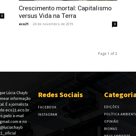
Crescimento mortal: Capitalismo
versus Vida na Terra
0
eco21
-
24 de novembro de 2019
0
Page 1 of 2
ue Lúcia Chayb
Redes Sociais
Categori
emear informação
l. É a jornalista
EDIÇÕES
FACEBOOK
lo eco21.eco.br .
POLÍTICA AMBIENT
INSTAGRAM
s pelo e-mail
gmail.com e no
OPINIÃO
 @luciachayb
BIOMAS
_oficial