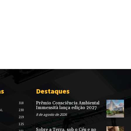
as
Destaques
Prêmio Consciência Ambiental
318
Immensità lança edição 2027
AL
230
8 de agosto de 2026
219
125
Sobre a Terra, sob o Céu e no