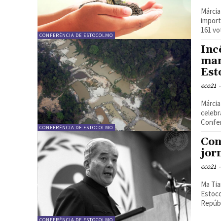
Márcia Régis | 
import
161 vot
CONFERÊNCIA DE ESTOCOLMO
Inc
man
Est
eco21
-
Márcia Régis |
celebr
Confer
CONFERÊNCIA DE ESTOCOLMO
Con
jor
eco21
-
Ma Tianji
Estoco
Repúbl
CONFERÊNCIA DE ESTOCOLMO