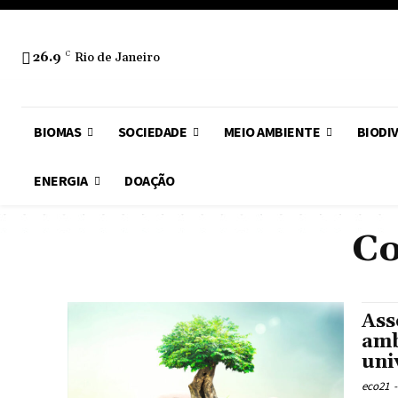
26.9
C
Rio de Janeiro
BIOMAS
SOCIEDADE
MEIO AMBIENTE
BIODI
ENERGIA
DOAÇÃO
Co
Ass
amb
uni
eco21
-