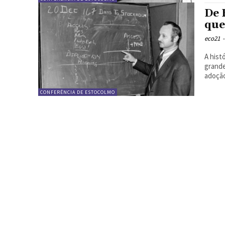
De 
que
eco21
-
A hist
grande
adoção
CONFERÊNCIA DE ESTOCOLMO