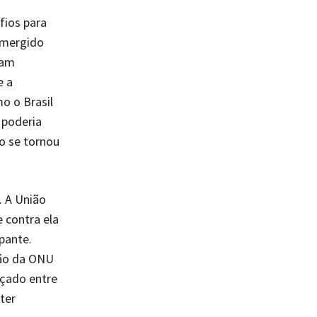
fios para
emergido
ram
e a
o o Brasil
 poderia
ão se tornou
. A União
 contra ela
pante.
são da ONU
nçado entre
ter