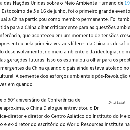
ia das Nações Unidas sobre o Meio Ambiente Humano de
19
 Estocolmo de 5 a 16 de junho, foi o primeiro grande event
ual a China participou como membro permanente. Foi tam
tida para a China olhar criticamente para as questões ambie
conferência, que aconteceu em um momento de tensões cres
 apresentou pela primeira vez aos líderes da China os desafi
do desenvolvimento, do meio ambiente e da ideologia, do m
as gerações futuras. Isso os estimulou a olhar para os pro
mergentes da China quando o país ainda estava atolado no
ltural. A semente dos esforços ambientais pós-Revolução C
 vez em quando.
 o 50º aniversário da Conferência de
Dr. Li Lailai
 aproxima, o China Dialogue entrevistou o Dr.
-vice-diretor e diretor do Centro Asiático do Instituto do Me
 e ex-diretor do escritório do World Resources Institute na