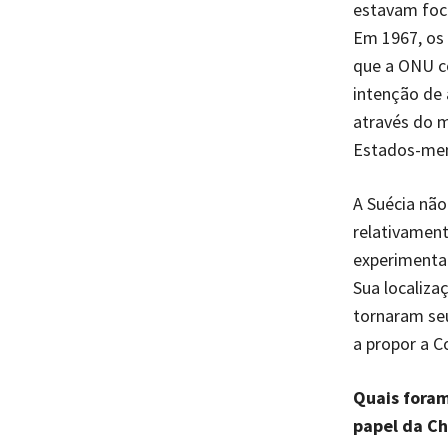
estavam foca
Em 1967, os
que a ONU c
intenção de 
através do m
Estados-mem
A Suécia nã
relativamen
experiment
Sua localiza
tornaram seu
a propor a 
Quais foram
papel da Ch