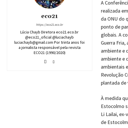
A Conferênc
realizada em
eco21
da ONU do q
https://eco21.eco.br
ponto de par
Lúcia Chayb Diretora eco21.eco.br
globais. A 
@eco21_oficial @luciachayb
Guerra Fria,
luciachayb@gmail.com Por trinta anos foi
a jornalista responsável pela revista
ambiente e 
ECO21 (1990/2020)
ambiente e d
ambientais e
Revolução Cu
plantada de
À medida que
Estocolmo se
Li Lailai, ex
de Estocolmo