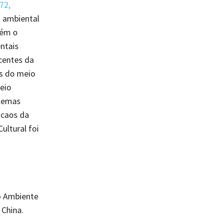
72,
o ambiental
bém o
ntais
centes da
os do meio
eio
blemas
 caos da
ultural foi
io Ambiente
 China.