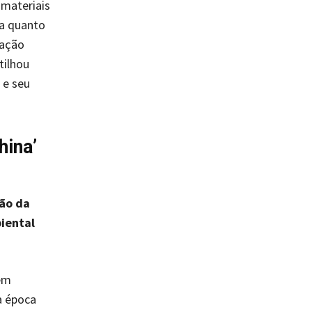
 materiais
na quanto
gação
tilhou
 e seu
hina’
ão da
iental
em
a época