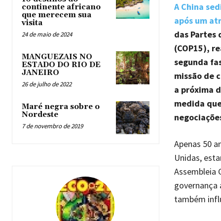
A China sed
continente africano
que merecem sua
após um atr
visita
das Partes 
24 de maio de 2024
(COP15), r
MANGUEZAIS NO
segunda fas
ESTADO DO RIO DE
JANEIRO
missão de c
26 de julho de 2022
a próxima d
medida que 
Maré negra sobre o
Nordeste
negociaçõe
7 de novembro de 2019
Apenas 50 an
Unidas, est
Assembleia G
governança a
também infl