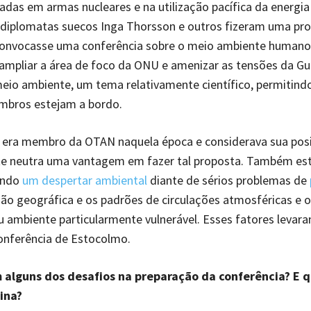
das em armas nucleares e na utilização pacífica da energia 
 diplomatas suecos Inga Thorsson e outros fizeram uma pro
onvocasse uma conferência sobre o meio ambiente humano
ampliar a área de foco da ONU e amenizar as tensões da Gue
eio ambiente, um tema relativamente científico, permitind
bros estejam a bordo.
o era membro da OTAN naquela época e considerava sua pos
te neutra uma vantagem em fazer tal proposta. Também es
ando
um despertar ambiental
diante de sérios problemas de
ção geográfica e os padrões de circulações atmosféricas e 
 ambiente particularmente vulnerável. Esses fatores levara
Conferência de Estocolmo.
 alguns dos desafios na preparação da conferência? E qu
ina?