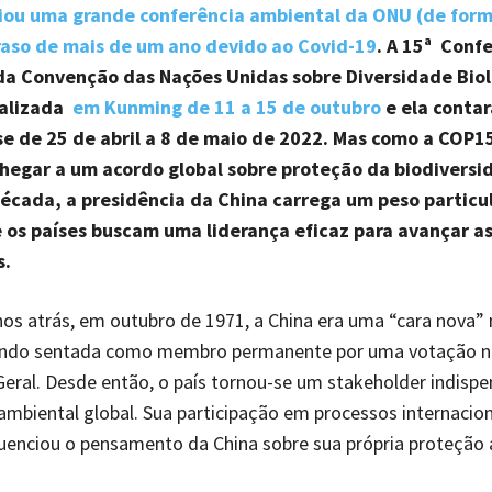
iou uma grande conferência ambiental da ONU (de form
aso de mais de um ano devido ao Covid-19
. A 15ª Conf
da Convenção das Nações Unidas sobre Diversidade Bio
ealizada
em Kunming de 11 a 15 de outubro
e ela conta
e de 25 de abril a 8 de maio de 2022. Mas como a COP1
hegar a um acordo global sobre proteção da biodiversi
écada, a presidência da China carrega um peso particul
os países buscam uma liderança eficaz para avançar a
s.
os atrás, em outubro de 1971, a China era uma “cara nova”
ando sentada como membro permanente por uma votação n
eral. Desde então, o país tornou-se um stakeholder indispe
mbiental global. Sua participação em processos internacion
uenciou o pensamento da China sobre sua própria proteção 