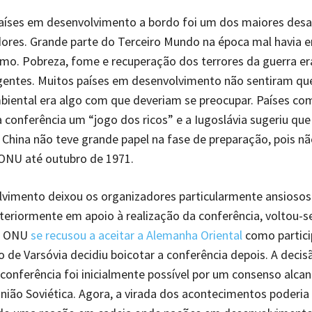
aíses em desenvolvimento a bordo foi um dos maiores desa
dores. Grande parte do Terceiro Mundo na época mal havia 
smo. Pobreza, fome e recuperação dos terrores da guerra e
gentes. Muitos países em desenvolvimento não sentiram qu
iental era algo com que deveriam se preocupar. Países com
 conferência um “jogo dos ricos” e a Iugoslávia sugeriu que
A China não teve grande papel na fase de preparação, pois n
NU até outubro de 1971.
vimento deixou os organizadores particularmente ansiosos
nteriormente em apoio à realização da conferência, voltou-se
 a ONU
se recusou a aceitar a Alemanha Oriental
como partici
 de Varsóvia decidiu boicotar a conferência depois. A deci
a conferência foi inicialmente possível por um consenso alca
nião Soviética. Agora, a virada dos acontecimentos poderia 