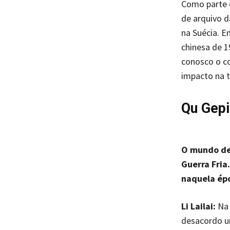
Como parte d
de arquivo d
na Suécia. E
chinesa de 1
conosco o co
impacto na t
Qu Gepi
O mundo de 
Guerra Fria
naquela ép
Li Lailai:
Na 
desacordo u