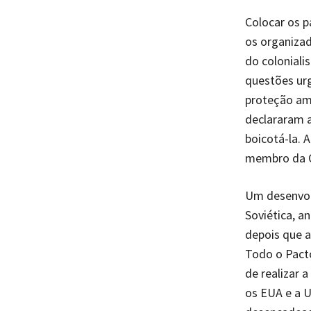
Colocar os p
os organiza
do coloniali
questões ur
proteção amb
declararam a
boicotá-la. 
membro da O
Um desenvol
Soviética, a
depois que
Todo o Pacto
de realizar 
os EUA e a U