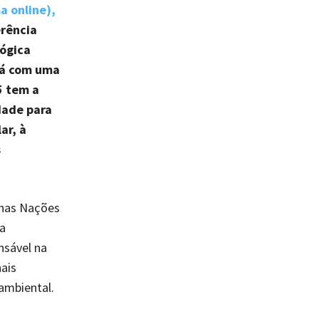
a online),
erência
lógica
rá com uma
5 tem a
dade para
ar, à
s
 nas Nações
a
nsável na
ais
ambiental.