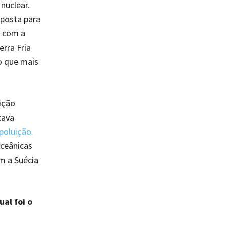
nuclear.
posta para
 com a
rra Fria
o que mais
ição
tava
poluição.
oceânicas
m a Suécia
al foi o