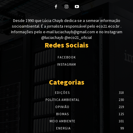
Desde 1990 que Lúcia Chayb dedica-se a semear informação
socioambiental. É a jornalista responsável pelo eco21.eco.br .
Informações pelo e-mail luciachayb@gmail.com e no Instagram
@luciachayb @eco21_oficial
Redes Sociais
FACEBOOK
INSTAGRAM
Categorias
EDIÇÕES
318
POLÍTICA AMBIENTAL
230
OPINIÃO
219
BIOMAS
125
MEIO AMBIENTE
101
ENERGIA
99