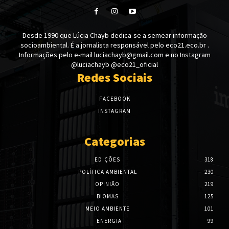
Desde 1990 que Lúcia Chayb dedica-se a semear informação
socioambiental. É a jornalista responsável pelo eco21.eco.br .
Informações pelo e-mail luciachayb@gmail.com e no Instagram
@luciachayb @eco21_oficial
Redes Sociais
FACEBOOK
INSTAGRAM
Categorias
EDIÇÕES
318
POLÍTICA AMBIENTAL
230
OPINIÃO
219
BIOMAS
125
MEIO AMBIENTE
101
ENERGIA
99