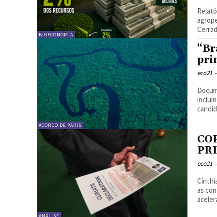
Relató
agrope
Cerrad
BIOECONOMIA
“Br
pri
eco21
-
Docume
inclui
ACORDO DE PARIS
CO
PR
eco21
-
Cínthia Leon
as con
aceler
ANÁLISE