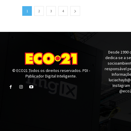
1
2
3
4
Desde 1990 q
dedica-se a s
socioambienta
responsável pe
© ECO21 Todos os direitos reservados. PDI -
Informaçõe
Publicador Digital Inteligente.
luciachayb@
Instagram
@eco21