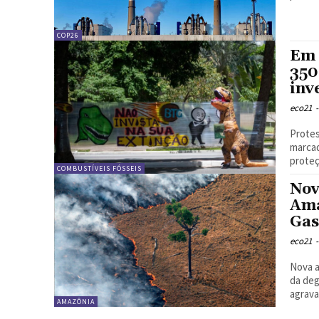
COP26
Em 
350
inv
eco21
-
Protes
marcad
proteç
COMBUSTÍVEIS FÓSSEIS
Nov
Ama
Gas
eco21
-
Nova a
da deg
agrava
AMAZÔNIA