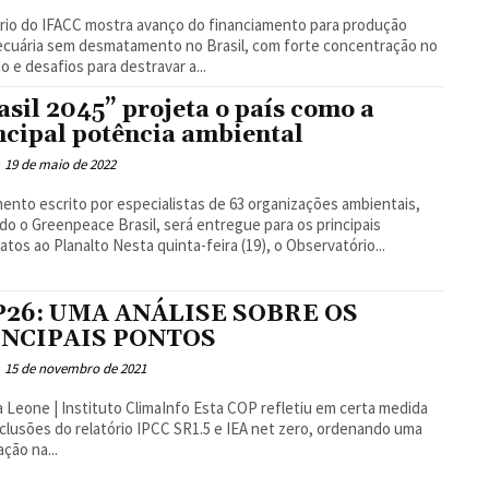
rio do IFACC mostra avanço do financiamento para produção
cuária sem desmatamento no Brasil, com forte concentração no
o e desafios para destravar a...
asil 2045” projeta o país como a
ncipal potência ambiental
19 de maio de 2022
nto escrito por especialistas de 63 organizações ambientais,
ndo o Greenpeace Brasil, será entregue para os principais
candidatos ao Planalto Nesta quinta-feira (19), o Observatório...
P26: UMA ANÁLISE SOBRE OS
INCIPAIS PONTOS
15 de novembro de 2021
e | Instituto ClimaInfo Esta COP refletiu em certa medida
clusões do relatório IPCC SR1.5 e IEA net zero, ordenando uma
ação na...