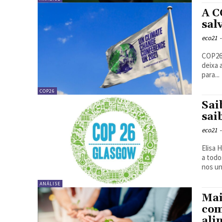
A C
sal
eco21
-
COP26 
deixa 
para...
COP26
Sai
sai
eco21
-
Elisa Ho
a todo
ANÁLISE
Mai
com
ali