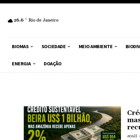
26.6
C
Rio de Janeiro
BIOMAS
SOCIEDADE
MEIO AMBIENTE
BIODI
ENERGIA
DOAÇÃO
Cré
mas
rec
eco21
-