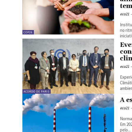
tem
eco21
-
Instit
no rit
COP26
inicia
Eve
con
cli
eco21
-
Experi
Climát
ambien
ACORDO DE PARIS
A e
eco21
-
Norman
Em 202
pelo...