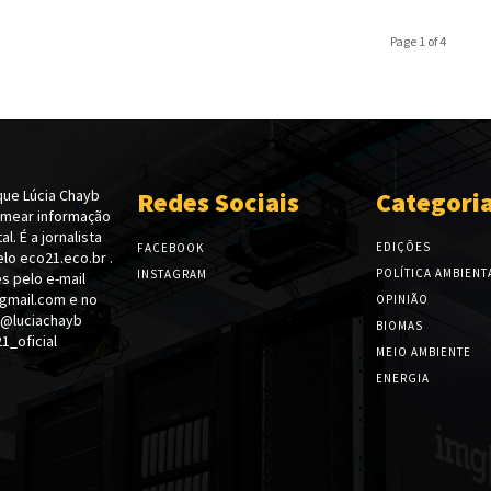
Page 1 of 4
ue Lúcia Chayb
Redes Sociais
Categori
emear informação
l. É a jornalista
EDIÇÕES
FACEBOOK
lo eco21.eco.br .
POLÍTICA AMBIENT
INSTAGRAM
s pelo e-mail
gmail.com e no
OPINIÃO
 @luciachayb
BIOMAS
_oficial
MEIO AMBIENTE
ENERGIA