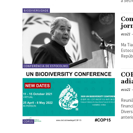
a Secr
BIODIVERSIDADE
Con
jor
eco21
-
Ma Tianji
Estoco
Repúbl
CONFERÊNCIA DE ESTOCOLMO
COP
adi
eco21
-
Reuniã
financiament
Divers
anteri
COP15