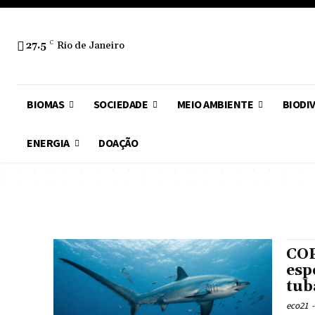
27.5
C
Rio de Janeiro
BIOMAS
SOCIEDADE
MEIO AMBIENTE
BIODI
ENERGIA
DOAÇÃO
COP
esp
tub
eco21
-