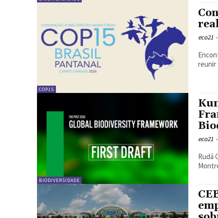
Con
rea
eco21
-
Encont
reunir
COP15
Kun
Fra
Bio
eco21
-
Rudá Capriles | Eco
Montre
BIODIVERSIDADE
CEB
emp
sob