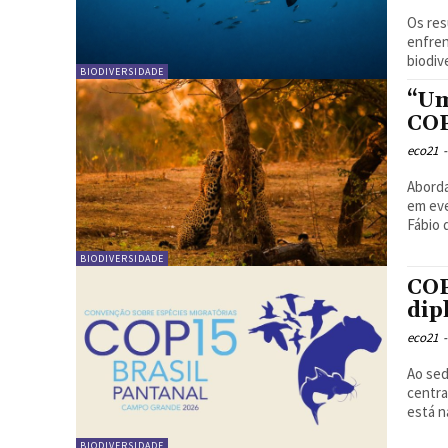
Os res
enfren
BIODIVERSIDADE
“Um
COP
eco21
-
Aborda
em eve
Fábio 
BIODIVERSIDADE
COP
dip
eco21
-
Ao sed
centra
está n
BIODIVERSIDADE