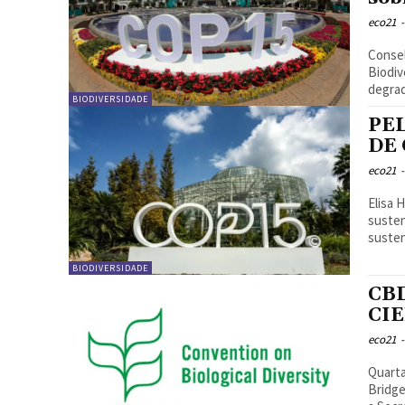
eco21
-
Conse
Biodiv
BIODIVERSIDADE
PE
DE
eco21
-
Elisa Ho
susten
susten
BIODIVERSIDADE
CB
CI
eco21
-
Quarta
Bridge Initiative Caro Se