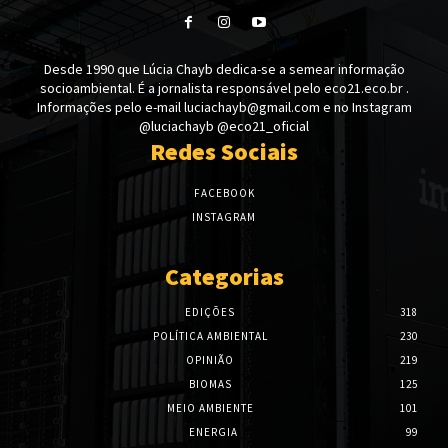
Desde 1990 que Lúcia Chayb dedica-se a semear informação
socioambiental. É a jornalista responsável pelo eco21.eco.br .
Informações pelo e-mail luciachayb@gmail.com e no Instagram
@luciachayb @eco21_oficial
Redes Sociais
FACEBOOK
INSTAGRAM
Categorias
EDIÇÕES
318
POLÍTICA AMBIENTAL
230
OPINIÃO
219
BIOMAS
125
MEIO AMBIENTE
101
ENERGIA
99