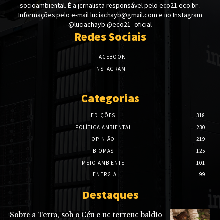
socioambiental. É a jornalista responsável pelo eco21.eco.br .
Informações pelo e-mail luciachayb@gmail.com e no Instagram
@luciachayb @eco21_oficial
Redes Sociais
FACEBOOK
INSTAGRAM
Categorias
EDIÇÕES
318
POLÍTICA AMBIENTAL
230
OPINIÃO
219
BIOMAS
125
MEIO AMBIENTE
101
ENERGIA
99
Destaques
Sobre a Terra, sob o Céu e no terreno baldio