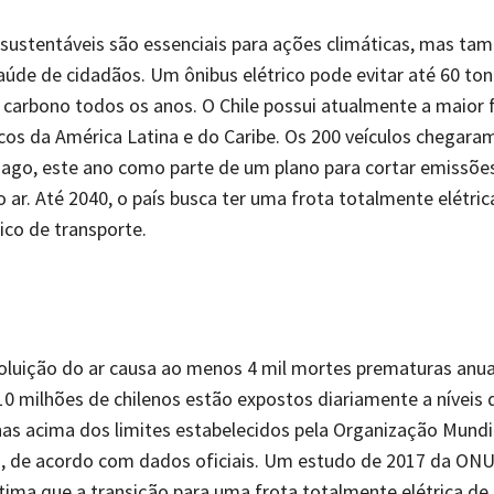
sustentáveis são essenciais para ações climáticas, mas ta
aúde de cidadãos. Um ônibus elétrico pode evitar até 60 to
carbono todos os anos. O Chile possui atualmente a maior 
icos da América Latina e do Caribe. Os 200 veículos chegara
tiago, este ano como parte de um plano para cortar emissões
o ar. Até 2040, o país busca ter uma frota totalmente elétri
ico de transporte.
poluição do ar causa ao menos 4 mil mortes prematuras anu
10 milhões de chilenos estão expostos diariamente a níveis 
inas acima dos limites estabelecidos pela Organização Mundi
, de acordo com dados oficiais. Um estudo de 2017 da ON
ima que a transição para uma frota totalmente elétrica de 