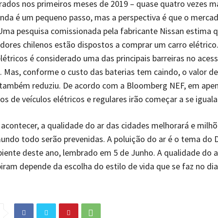
ados nos primeiros meses de 2019 – quase quatro vezes m
inda é um pequeno passo, mas a perspectiva é que o merca
 Uma pesquisa comissionada pela fabricante Nissan estima 
ores chilenos estão dispostos a comprar um carro elétrico
elétricos é considerado uma das principais barreiras no aces
. Mas, conforme o custo das baterias tem caindo, o valor d
também reduziu. De acordo com a Bloomberg NEF, em apen
os de veículos elétricos e regulares irão começar a se iguala
acontecer, a qualidade do ar das cidades melhorará e milhõ
ndo todo serão prevenidas. A poluição do ar é o tema do D
ente deste ano, lembrado em 5 de Junho. A qualidade do a
iram depende da escolha do estilo de vida que se faz no dia