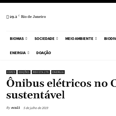
29.2
C
Rio de Janeiro
BIOMAS
SOCIEDADE
MEIO AMBIENTE
BIODI
ENERGIA
DOAÇÃO
COP25
EDIÇÕES
REVISTA 270
ENERGIA
Ônibus elétricos no 
sustentável
By
eco21
5 de julho de 2019