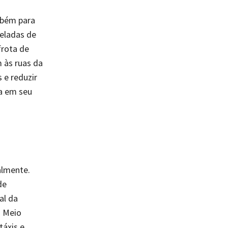
mbém para
neladas de
frota de
m às ruas da
 e reduzir
ca em seu
almente.
de
al da
U Meio
táxis e