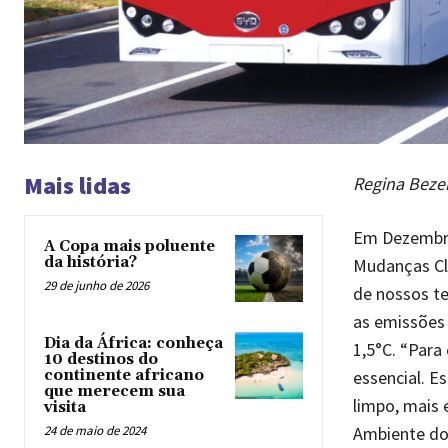
Mais lidas
Regina Bezer
Em Dezembro,
A Copa mais poluente
da história?
Mudanças Cli
29 de junho de 2026
de nossos t
as emissões 
Dia da África: conheça
1,5°C. “Para
10 destinos do
essencial. 
continente africano
que merecem sua
limpo, mais 
visita
Ambiente do 
24 de maio de 2024