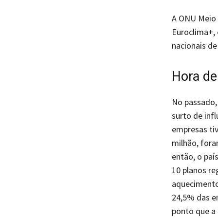
A ONU Meio 
Euroclima+,
nacionais de
Hora de
No passado, 
surto de inf
empresas tiv
milhão, fora
então, o paí
10 planos r
aquecimento 
24,5% das em
ponto que a 