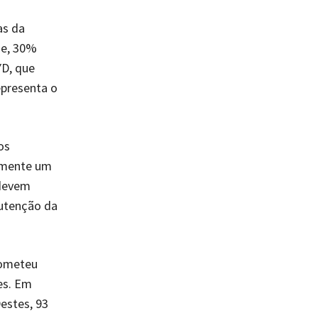
as da
de, 30%
YD, que
epresenta o
os
temente um
 devem
nutenção da
rometeu
es. Em
Destes, 93