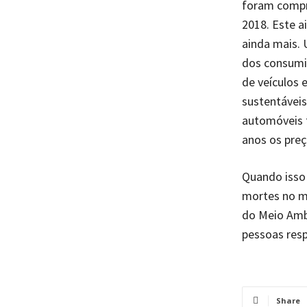
foram compr
2018. Este a
ainda mais.
dos consumid
de veículos 
sustentáveis
automóveis 
anos os preç
Quando isso 
mortes no mu
do Meio Ambi
pessoas resp
Share