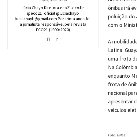
ônibus irá e
Lúcia Chayb Diretora eco21.eco.br
@eco21_oficial @luciachayb
poluição do 
luciachayb@gmail.com Por trinta anos foi
com o Minist
a jornalista responsável pela revista
ECO21 (1990/2020)
A mobilidade
Latina. Guay
uma frota de
Na Colômbia,
enquanto Med
frota de ôni
nacional pa
apresentand
veículos elé
Foto: ENEL