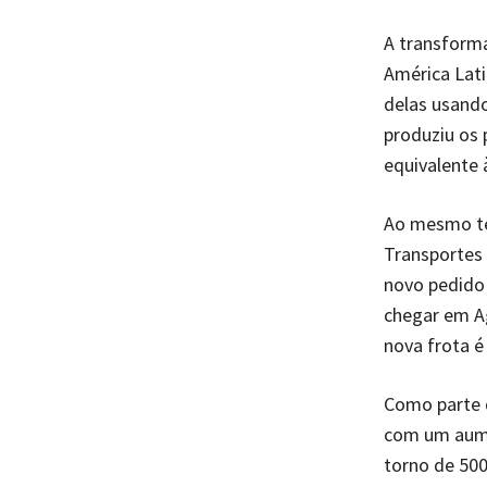
A transform
América Lati
delas usando
produziu os 
equivalente 
Ao mesmo tem
Transportes 
novo pedido 
chegar em A
nova frota é
Como parte 
com um aume
torno de 500