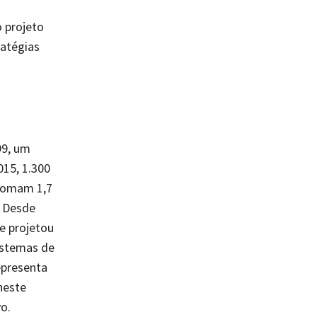
 projeto
atégias
99, um
015, 1.300
 somam 1,7
. Desde
 e projetou
istemas de
epresenta
neste
o.