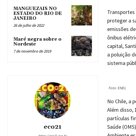
MANGUEZAIS NO
Transportes 
ESTADO DO RIO DE
JANEIRO
proteger a s
26 de julho de 2022
emissões de 
ônibus elétr
Maré negra sobre o
Nordeste
capital, San
7 de novembro de 2019
a poluição d
sistema públ
Foto: ENEL
No Chile, a 
Além disso, 
partículas f
eco21
Saúde (OMS)
Ambiente est
https://eco21.eco.br