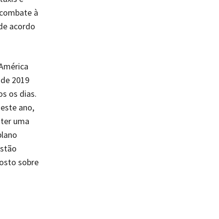
o combate à
 de acordo
 América
 de 2019
s os dias.
neste ano,
 ter uma
plano
estão
osto sobre