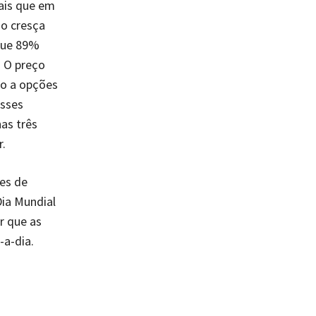
ais que em
do cresça
que 89%
. O preço
so a opções
esses
as três
r.
es de
ia Mundial
r que as
-a-dia.