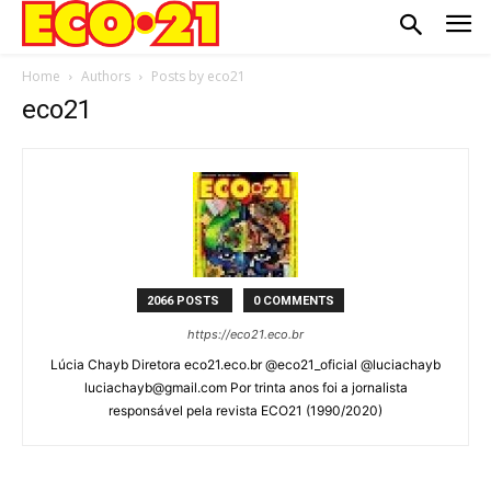
Home
Authors
Posts by eco21
eco21
2066 POSTS
0 COMMENTS
https://eco21.eco.br
Lúcia Chayb Diretora eco21.eco.br @eco21_oficial @luciachayb
luciachayb@gmail.com Por trinta anos foi a jornalista
responsável pela revista ECO21 (1990/2020)