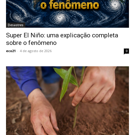
Desastres
Super El Niño: uma explicação completa
sobre o fenômeno
eco21
-
4 de agosto de 2026
0