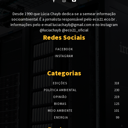
Desde 1990 que Lúcia Chayb dedica-se a semear informação
socioambiental. É a jornalista responsável pelo eco21.eco.br .
Informações pelo e-mail luciachayb@gmail.com e no Instagram
@luciachayb @eco21_oficial
Redes Sociais
FACEBOOK
INSTAGRAM
Categorias
EDIÇÕES
318
POLÍTICA AMBIENTAL
230
OPINIÃO
219
BIOMAS
125
MEIO AMBIENTE
101
ENERGIA
99