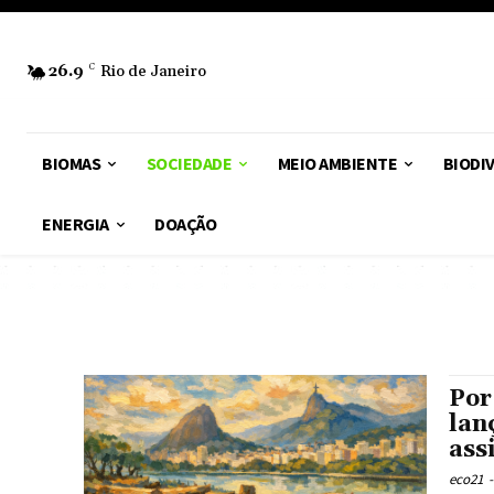
26.9
C
Rio de Janeiro
BIOMAS
SOCIEDADE
MEIO AMBIENTE
BIODI
ENERGIA
DOAÇÃO
Por
lan
ass
eco21
-