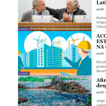
Lat
eco21
-
Assina
Uruguai
Ciênci
CIDADES
AC
ES
NA
eco21
-
Docume
produt
desenv
CIDADES
Afi
des
eco21
-
Jorge 
unidad