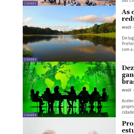
das Cr
CIDADES
As 
red
eco21
-
Em lug
Prefei
com a 
CIDADES
Dez
gan
bra
eco21
-
Acele
projet
CIDADES
Pro
est