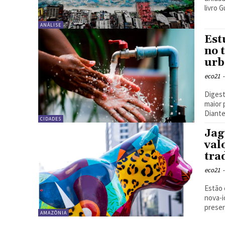
livro G
ANÁLISE
Est
no 
urb
eco21
-
Digest
maior 
Diante
CIDADES
Jag
val
tra
eco21
-
Estão 
nova-iorquinos. Os fundo
AMAZÔNIA