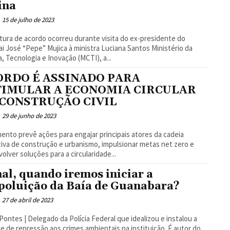
ina
15 de julho de 2023
tura de acordo ocorreu durante visita do ex-presidente do
 José “Pepe” Mujica à ministra Luciana Santos Ministério da
a, Tecnologia e Inovação (MCTI), a...
ORDO É ASSINADO PARA
TIMULAR A ECONOMIA CIRCULAR
 CONSTRUÇÃO CIVIL
29 de junho de 2023
nto prevê ações para engajar principais atores da cadeia
iva de construção e urbanismo, impulsionar metas net zero e
olver soluções para a circularidade...
nal, quando iremos iniciar a
poluição da Baía de Guanabara?
27 de abril de 2023
Pontes | Delegado da Polícia Federal que idealizou e instalou a
e de repressão aos crimes ambientais na instituição. É autor do