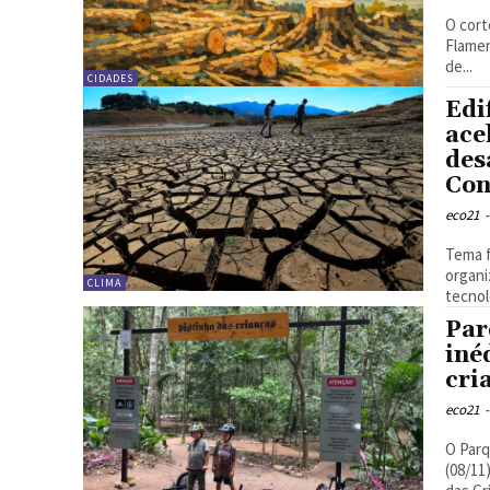
O cort
Flamen
de...
CIDADES
Edi
ace
des
Con
eco21
-
Tema f
organizaç
CLIMA
tecnol
Par
iné
cri
eco21
-
O Parq
(08/11