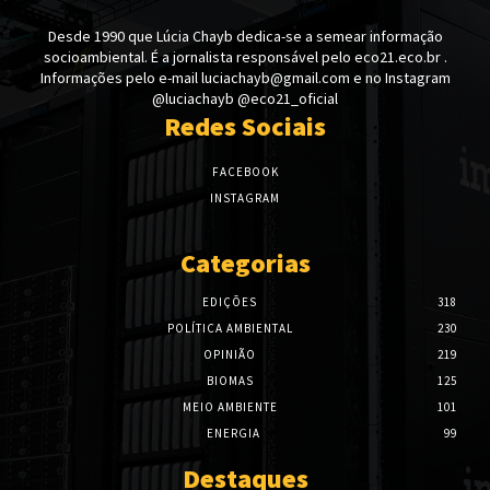
Desde 1990 que Lúcia Chayb dedica-se a semear informação
socioambiental. É a jornalista responsável pelo eco21.eco.br .
Informações pelo e-mail luciachayb@gmail.com e no Instagram
@luciachayb @eco21_oficial
Redes Sociais
FACEBOOK
INSTAGRAM
Categorias
EDIÇÕES
318
POLÍTICA AMBIENTAL
230
OPINIÃO
219
BIOMAS
125
MEIO AMBIENTE
101
ENERGIA
99
Destaques