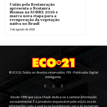
União pela Restauração
apresenta o Restaura
Biomas na SOBRE 2026 e
marca nova etapa para a
recuperação da vegetação
nativa no Brasil
3 de agosto de 2026
© ECO21 Todos os direitos reservados. PDI - Publicador Digital
Inteligente.
Desde 1990 que Lúcia Chayb dedica-se a semear informação
socioambiental. É a jornalista responsável pelo eco21.eco.br .
Informações pelo e-mail luciachayb@gmail.com e no Instagram