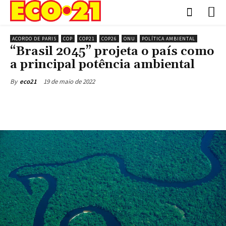
ACORDO DE PARIS
COP
COP21
COP26
ONU
POLÍTICA AMBIENTAL
“Brasil 2045” projeta o país como
a principal potência ambiental
19 de maio de 2022
By
eco21