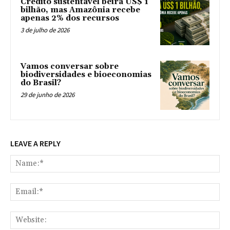
Crédito sustentável beira US$ 1
bilhão, mas Amazônia recebe
apenas 2% dos recursos
3 de julho de 2026
Vamos conversar sobre
biodiversidades e bioeconomias
do Brasil?
29 de junho de 2026
LEAVE A REPLY
Na
Ema
Web