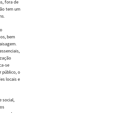
s, fora de
 não tem um
ns.
 o
dos, bem
paisagem.
ssenciais,
ização
ca-se
 público, o
es locais e
 social,
aos