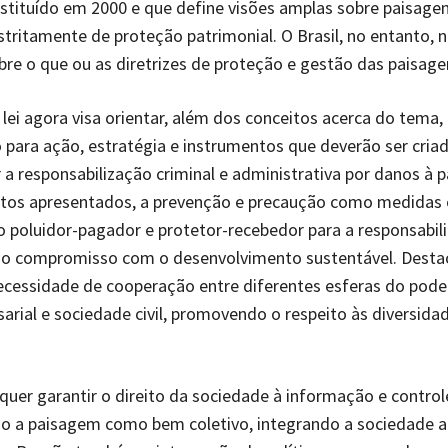
stituído em 2000 e que define visões amplas sobre paisagen
ritamente de proteção patrimonial. O Brasil, no entanto,
re o que ou as diretrizes de proteção e gestão das paisage
 lei agora visa orientar, além dos conceitos acerca do tema,
para ação, estratégia e instrumentos que deverão ser cria
 a responsabilização criminal e administrativa por danos à 
ntos apresentados, a prevenção e precaução como medidas e
do poluidor-pagador e protetor-recebedor para a responsabil
e o compromisso com o desenvolvimento sustentável. Desta
essidade de cooperação entre diferentes esferas do poder
arial e sociedade civil, promovendo o respeito às diversidad
 quer garantir o direito da sociedade à informação e controle
o a paisagem como bem coletivo, integrando a sociedade 