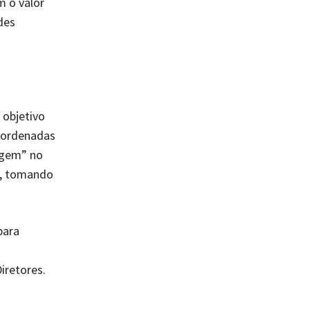
 o valor
des
 objetivo
coordenadas
agem” no
da, tomando
para
iretores.