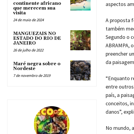
aspectos amb
continente africano
que merecem sua
visita
A proposta f
24 de maio de 2024
também medi
MANGUEZAIS NO
Segundo o co
ESTADO DO RIO DE
JANEIRO
ABRAMPA, o 
26 de julho de 2022
preencher um
da paisagem,
Maré negra sobre o
Nordeste
7 de novembro de 2019
“Enquanto re
entre outros
país, a pais
conceitos, i
danos”, expl
No mundo, a 