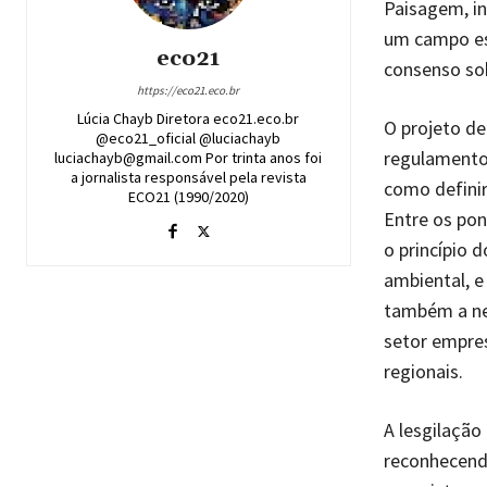
Paisagem, in
um campo est
eco21
consenso sob
https://eco21.eco.br
Lúcia Chayb Diretora eco21.eco.br
O projeto de
@eco21_oficial @luciachayb
regulamento 
luciachayb@gmail.com Por trinta anos foi
a jornalista responsável pela revista
como definir
ECO21 (1990/2020)
Entre os po
o princípio 
ambiental, 
também a nec
setor empres
regionais.
A lesgilação
reconhecend