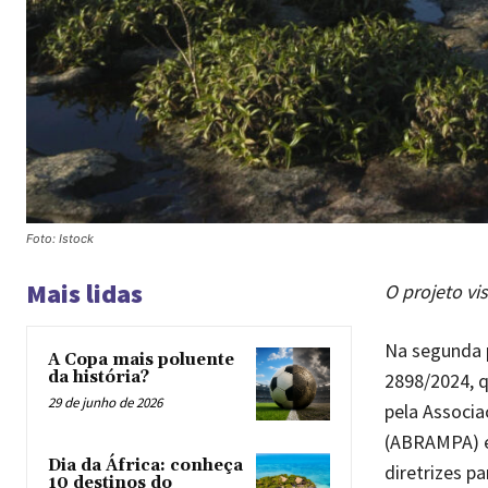
Foto: Istock
Mais lidas
O projeto vis
Na segunda p
A Copa mais poluente
da história?
2898/2024, q
29 de junho de 2026
pela Associa
(ABRAMPA) e 
Dia da África: conheça
diretrizes p
10 destinos do