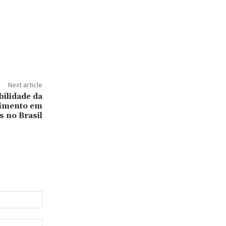
Next article
bilidade da
cimento em
s no Brasil
Email:*
Website: