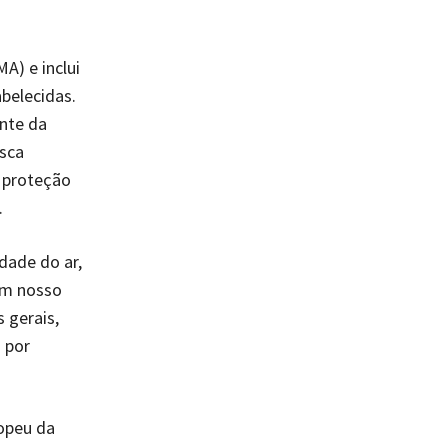
A) e inclui
belecidas.
nte da
sca
 proteção
.
dade do ar,
em nosso
 gerais,
 por
ropeu da