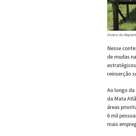
Viveiro do Replant
Nesse conte
de mudas na
estratégicos
reinserção s
Ao longo da 
da Mata Atlâ
áreas priori
6 mil pesso
mais empreg