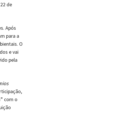
 22 de
es. Após
am para a
ientais. O
dos e vai
ido pela
mios
rticipação,
m” com o
uição