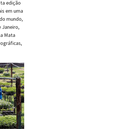
sta edição
tais em uma
a do mundo,
 Janeiro,
 a Mata
rográficas,