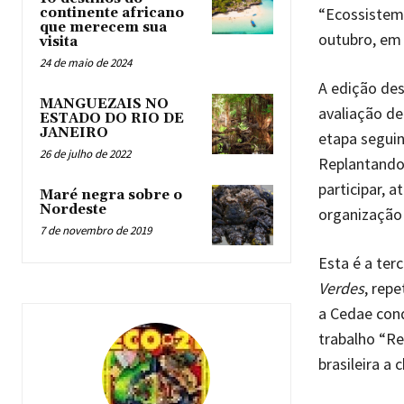
“Ecossistema
continente africano
que merecem sua
outubro, em
visita
24 de maio de 2024
A edição des
MANGUEZAIS NO
avaliação de
ESTADO DO RIO DE
JANEIRO
etapa segui
26 de julho de 2022
Replantando 
participar, 
Maré negra sobre o
Nordeste
organização
7 de novembro de 2019
Esta é a ter
Verdes
, rep
a Cedae con
trabalho “Re
brasileira a 