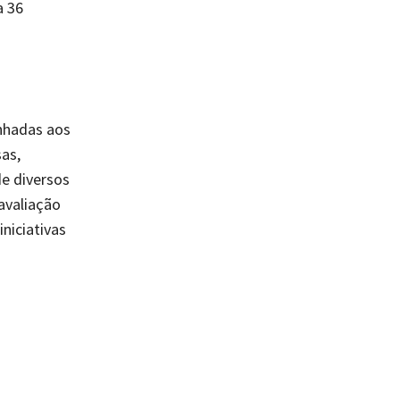
a 36
inhadas aos
as,
e diversos
avaliação
niciativas