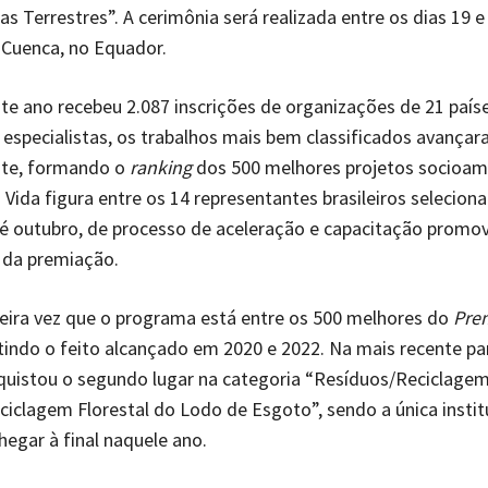
s Terrestres”. A cerimônia será realizada entre os dias 19 e
 Cuenca, no Equador.
te ano recebeu 2.087 inscrições de organizações de 21 país
 especialistas, os trabalhos mais bem classificados avançar
nte, formando o
ranking
dos 500 melhores projetos socioamb
Vida figura entre os 14 representantes brasileiros seleciona
até outubro, de processo de aceleração e capacitação promov
 da premiação.
ceira vez que o programa está entre os 500 melhores do
Pre
etindo o feito alcançado em 2020 e 2022. Na mais recente pa
quistou o segundo lugar na categoria “Resíduos/Reciclage
ciclagem Florestal do Lodo de Esgoto”, sendo a única instit
chegar à final naquele ano.