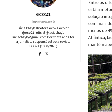
Entre os dif
está a metod
eco21
solução inte
https://eco21.eco.br
com mais de 
Lúcia Chayb Diretora eco21.eco.br
menos de 4%
@eco21_oficial @luciachayb
Atlântica, b
luciachayb@gmail.com Por trinta anos foi
a jornalista responsável pela revista
mantém apen
ECO21 (1990/2020)