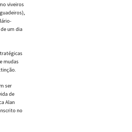
mo viveiros
aguadeiros),
ário-
 de um dia
stratégicas
de mudas
xtinção.
m ser
vida de
ca Alan
nscrito no