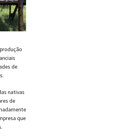
 produção
anciais
dades de
s.
das nativas
ares de
ximadamente
empresa que
.