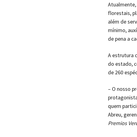
Atualmente, 
florestais, p
além de serv
mínimo, auxí
de pena a ca
A estrutura 
do estado, c
de 260 espéc
– O nosso p
protagonista
quem partici
Abreu, geren
Premios Ver