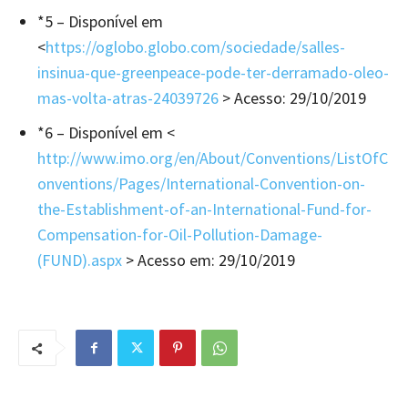
*5 – Disponível em
<
ht
tps://oglobo.globo.com/sociedade/salles-
insinua-que-greenpeace-pode-ter-derramado-oleo-
mas-volta-atras-24039726
> Acesso: 29/10/2019
*6 – Disponível em <
http://www.imo.org/en/About/Conventions/ListOfC
onventions/Pages/International-Convention-on-
the-Establishment-of-an-International-Fund-for-
Compensation-for-Oil-Pollution-Damage-
(FUND).aspx
> Acesso em: 29/10/2019