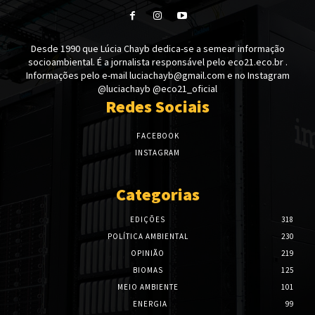
Desde 1990 que Lúcia Chayb dedica-se a semear informação
socioambiental. É a jornalista responsável pelo eco21.eco.br .
Informações pelo e-mail luciachayb@gmail.com e no Instagram
@luciachayb @eco21_oficial
Redes Sociais
FACEBOOK
INSTAGRAM
Categorias
EDIÇÕES
318
POLÍTICA AMBIENTAL
230
OPINIÃO
219
BIOMAS
125
MEIO AMBIENTE
101
ENERGIA
99