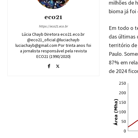
milhões de 
bioma já foi
eco21
https://eco21.eco.br
Em todo o te
Lúcia Chayb Diretora eco21.eco.br
das últimas 
@eco21_oficial @luciachayb
território d
luciachayb@gmail.com Por trinta anos foi
a jornalista responsável pela revista
Paulo. Some
ECO21 (1990/2020)
87% em relaç
de 2024 fico