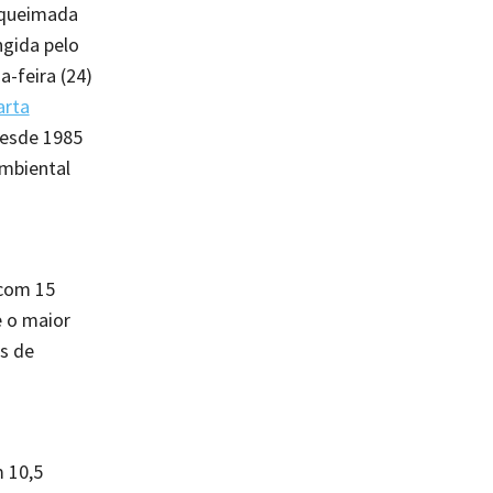
 queimada
ngida pelo
-feira (24)
arta
desde 1985
Ambiental
 com 15
 o maior
s de
 10,5