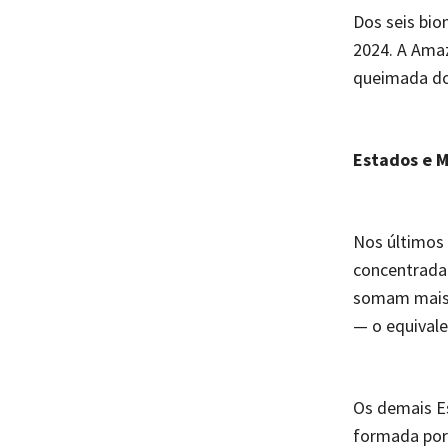
Dos seis bio
2024. A Amaz
queimada do
Estados e M
Nos últimos 
concentrada
somam mais 
— o equivale
Os demais E
formada por 