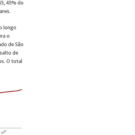
85, 45% do
ares.
ao longo
era o
tado de São
salto de
s. O total