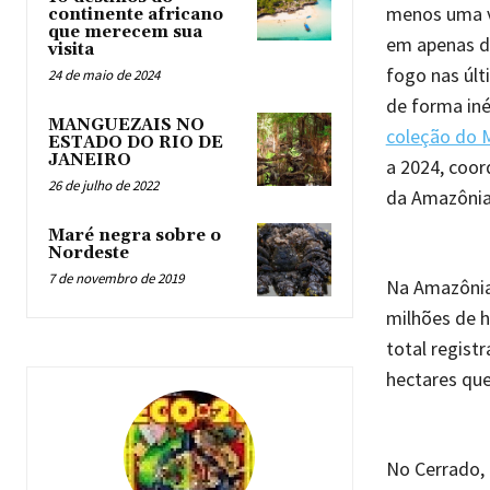
menos uma v
continente africano
que merecem sua
em apenas do
visita
fogo nas últ
24 de maio de 2024
de forma iné
MANGUEZAIS NO
coleção do
ESTADO DO RIO DE
JANEIRO
a 2024, coor
26 de julho de 2022
da Amazônia)
Maré negra sobre o
Nordeste
7 de novembro de 2019
Na Amazônia
milhões de 
total regist
hectares que
No Cerrado,