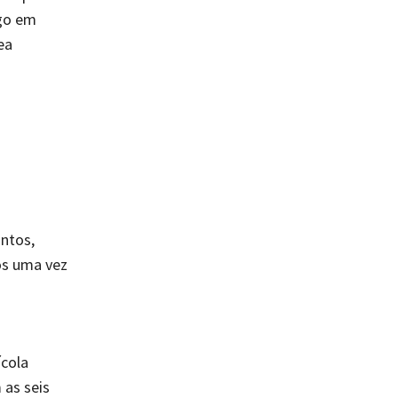
ogo em
ea
ntos,
os uma vez
cola
 as seis