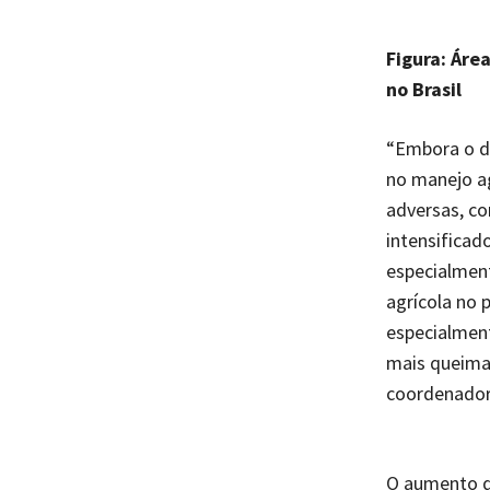
Figura: Áre
no Brasil
“Embora o d
no manejo ag
adversas, c
intensificad
especialment
agrícola no 
especialmen
mais queima
coordenado
O aumento d