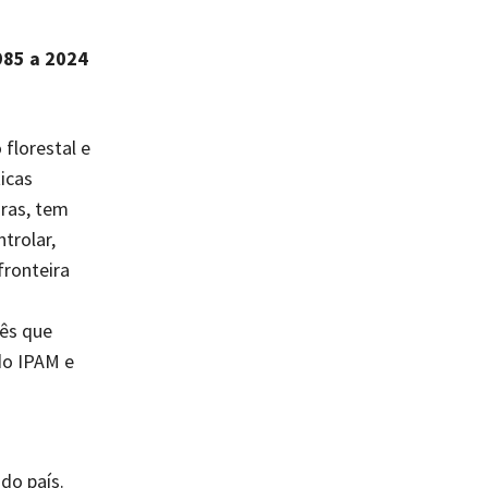
985 a 2024
florestal e
icas
ras, tem
trolar,
fronteira
ês que
do IPAM e
do país.