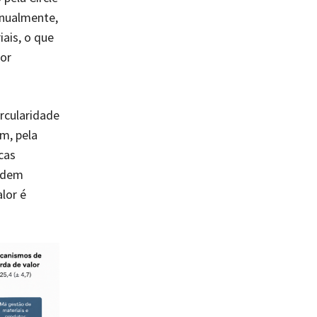
anualmente,
iais, o que
lor
ircularidade
m, pela
cas
ndem
lor é