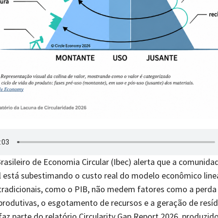
Brasileiro de Economia Circular (Ibec) alerta que a comunida
l está subestimando o custo real do modelo econômico line
tradicionais, como o PIB, não medem fatores como a perda 
produtivas, o esgotamento de recursos e a geração de resíd
az parte do relatório Circularity Gap Report 2026, produzido 