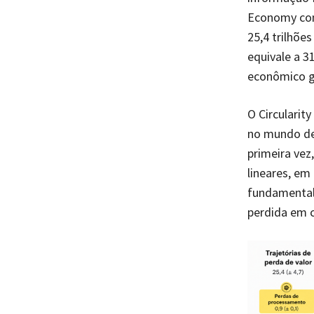
Economy com
25,4 trilhõe
equivale a 3
econômico ge
O Circularit
no mundo de
primeira vez,
lineares, e
fundamentalm
perdida em c