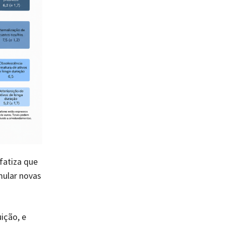
nfatiza que
mular novas
ição, e