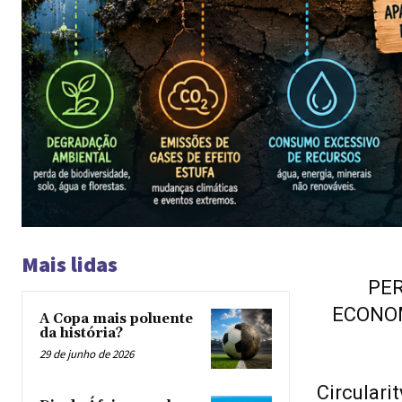
Mais lidas
PER
ECONOM
A Copa mais poluente
da história?
29 de junho de 2026
Circulari