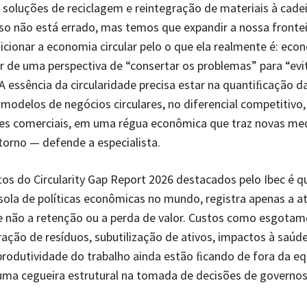
oluções de reciclagem e reintegração de materiais à cade
sso não está errado, mas temos que expandir a nossa fronte
sicionar a economia circular pelo o que ela realmente é: eco
 de uma perspectiva de “consertar os problemas” para “evi
A essência da circularidade precisa estar na quantiﬁcação d
 modelos de negócios circulares, no diferencial competitivo
es comerciais, em uma régua econômica que traz novas me
etorno — defende a especialista.
s do Circularity Gap Report 2026 destacados pelo Ibec é qu
ssola de políticas econômicas no mundo, registra apenas a a
e não a retenção ou a perda de valor. Custos como esgotam
ração de resíduos, subutilização de ativos, impactos à saú
rodutividade do trabalho ainda estão ﬁcando de fora da e
uma cegueira estrutural na tomada de decisões de governos