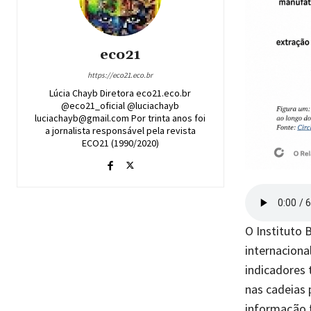
eco21
https://eco21.eco.br
Lúcia Chayb Diretora eco21.eco.br
@eco21_oficial @luciachayb
luciachayb@gmail.com Por trinta anos foi
a jornalista responsável pela revista
ECO21 (1990/2020)
O Instituto 
internaciona
indicadores 
nas cadeias 
informação f