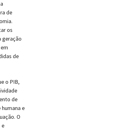
ia
ira de
nomia.
tar os
a geração
, em
didas de
e o PIB,
tividade
ento de
de humana e
quação. O
 e