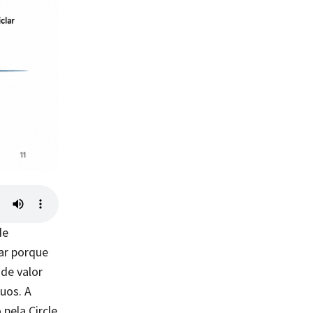
de
ar porque
de valor
uos. A
pela Circle