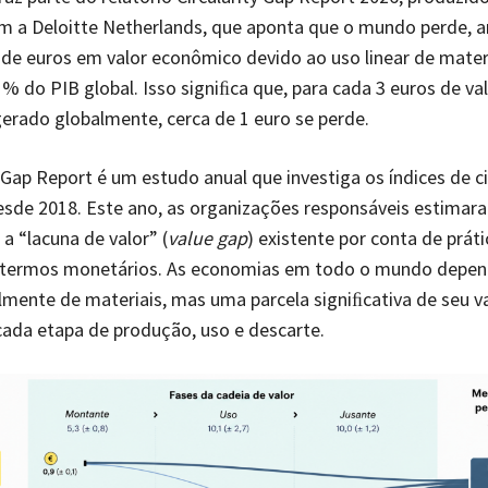
 a Deloitte Netherlands, que aponta que o mundo perde, 
s de euros em valor econômico devido ao uso linear de mater
1% do PIB global. Isso signiﬁca que, para cada 3 euros de va
rado globalmente, cerca de 1 euro se perde.
y Gap Report
é um estudo anual que investiga os índices de c
sde 2018. Este ano, as organizações responsáveis estimara
 a “lacuna de valor” (
value gap
) existente por conta de práti
m termos monetários. As economias em todo o mundo depe
ente de materiais, mas uma parcela signiﬁcativa de seu va
ada etapa de produção, uso e descarte.