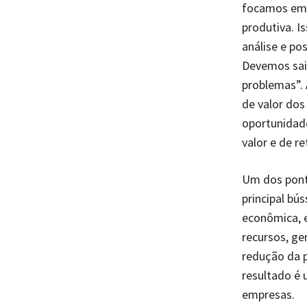
focamos em s
produtiva. I
análise e po
Devemos sair
problemas”. 
de valor dos
oportunidad
valor e de r
Um dos ponto
principal bú
econômica, 
recursos, ge
redução da p
resultado é 
empresas.