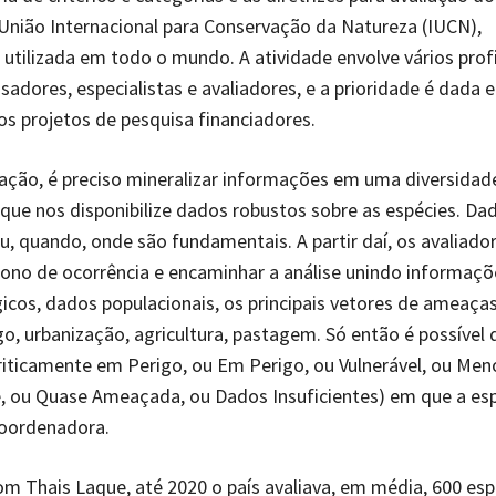
União Internacional para Conservação da Natureza (IUCN),
tilizada em todo o mundo. A atividade envolve vários profi
adores, especialistas e avaliadores, e a prioridade é dada
s projetos de pesquisa financiadores.
iação, é preciso mineralizar informações em uma diversidad
 que nos disponibilize dados robustos sobre as espécies. D
, quando, onde são fundamentais. A partir daí, os avaliad
gono de ocorrência e encaminhar a análise unindo informaç
icos, dados populacionais, os principais vetores de ameaça
o, urbanização, agricultura, pastagem. Só então é possível d
riticamente em Perigo, ou Em Perigo, ou Vulnerável, ou Men
 ou Quase Ameaçada, ou Dados Insuficientes) em que a esp
coordenadora.
m Thais Laque, até 2020 o país avaliava, em média, 600 esp