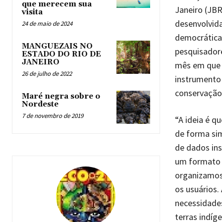
que merecem sua
Janeiro (JBR
visita
desenvolvid
24 de maio de 2024
democrática 
MANGUEZAIS NO
pesquisadore
ESTADO DO RIO DE
JANEIRO
mês em que 
26 de julho de 2022
instrumento
conservação 
Maré negra sobre o
Nordeste
7 de novembro de 2019
“A ideia é q
de forma sim
de dados ins
um formato 
organizamos 
os usuários.
necessidade
terras indíg