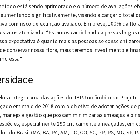
método está sendo aprimorado e o número de avaliações ef
aumentando significativamente, visando alcançar o total da
ativa com risco de extinção avaliado. Em breve, 100% da flora
 status atualizado. “Estamos caminhando a passos largos 
ssa expectativa é quanto mais as pessoas se conscientizare
de conservar nossa flora, mais teremos investimento e fin
mo essa”.
ersidade
Flora integra uma das ações do JBRJ no âmbito do Projeto 
nçado em maio de 2018 com o objetivo de adotar ações de 
, manejo e gestão que possam minimizar as ameaças e o ri
 espécies, especialmente 290 criticamente ameaçadas, em c
os do Brasil (MA, BA, PA, AM, TO, GO, SC, PR, RS, MG, SP, RJ