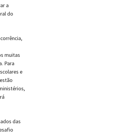
ar a
ral do
corrência,
os muitas
. Para
scolares e
 estão
inistérios,
rá
dados das
esafio