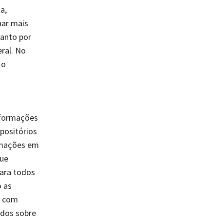
a,
rnar mais
tanto por
ral. No
 o
informações
positórios
ormações em
que
para todos
o as
a com
ados sobre