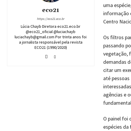
uma espécie, 
eco21
informação q
https://eco21.eco.br
Centro Nacio
Lúcia Chayb Diretora eco21.eco.br
@eco21_oficial @luciachayb
Os filtros p
luciachayb@gmail.com Por trinta anos foi
a jornalista responsável pela revista
passando por
ECO21 (1990/2020)
vegetação, f
demandas de
citar um exe
até pessoas 
interessadas
agências e o
fundamental 
O painel foi
espécies da 