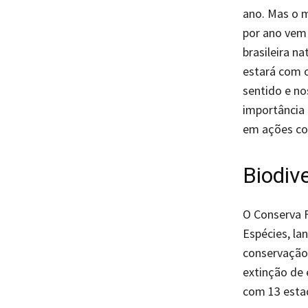
ano. Mas o 
por ano vem 
brasileira n
estará com o
sentido e no
importância 
em ações co
Biodiv
O Conserva 
Espécies, la
conservação
extinção de
com 13 estad