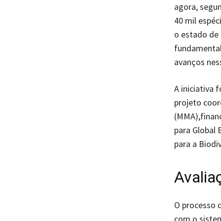
agora, segun
40 mil espéc
o estado de 
fundamental
avanços ness
A iniciativa
projeto coo
(MMA),financ
para Global 
para a Biodi
Avalia
O processo d
com o sistem