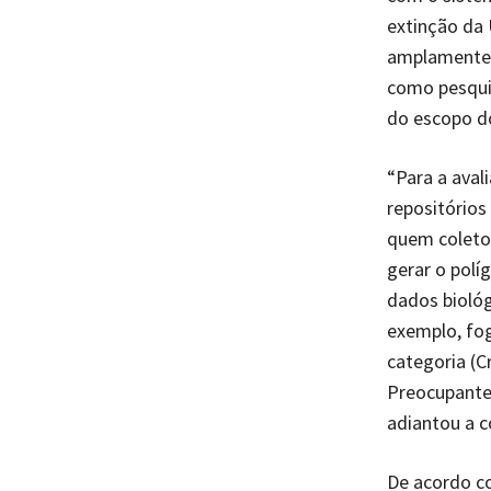
extinção da 
amplamente u
como pesquis
do escopo do
“Para a aval
repositórios
quem coletou
gerar o polí
dados biológ
exemplo, fog
categoria (C
Preocupante,
adiantou a 
De acordo co