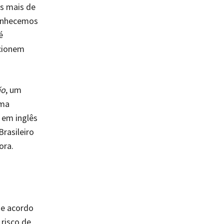
s mais de
conhecemos
é
rcionem
ão
, um
ima
 em inglês
rasileiro
ora.
de acordo
 risco de