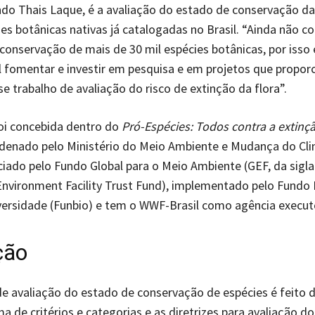
do Thais Laque, é a avaliação do estado de conservação da
ies botânicas nativas já catalogadas no Brasil. “Ainda não 
conservação de mais de 30 mil espécies botânicas, por isso 
 fomentar e investir em pesquisa e em projetos que propo
e trabalho de avaliação do risco de extinção da flora”.
 foi concebida dentro do
Pró-Espécies: Todos contra a extinç
rdenado pelo Ministério do Meio Ambiente e Mudança do Cl
iado pelo Fundo Global para o Meio Ambiente (GEF, da sigla
Environment Facility Trust Fund), implementado pelo Fundo B
versidade (Funbio) e tem o WWF-Brasil como agência execut
ção
e avaliação do estado de conservação de espécies é feito 
a de critérios e categorias e as diretrizes para avaliação do