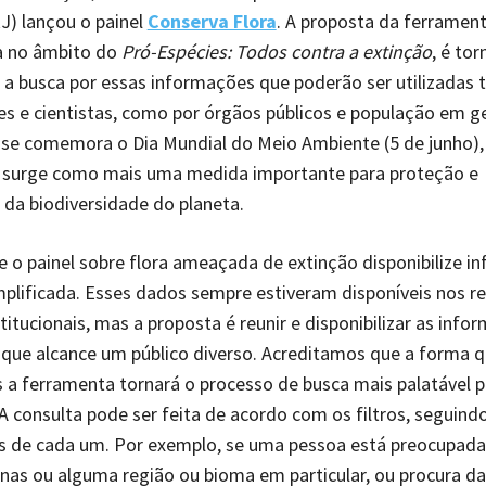
J) lançou o painel
Conserva Flora
. A proposta da ferrament
a no âmbito do
Pró-Espécies: Todos contra a extinção
, é to
a busca por essas informações que poderão ser utilizadas 
s e cientistas, como por órgãos públicos e população em ge
se comemora o Dia Mundial do Meio Ambiente (5 de junho),
 surge como mais uma medida importante para proteção e
da biodiversidade do planeta.
ue o painel sobre flora ameaçada de extinção disponibilize 
plificada. Esses dados sempre estiveram disponíveis nos re
titucionais, mas a proposta é reunir e disponibilizar as inf
que alcance um público diverso. Acreditamos que a forma 
a ferramenta tornará o processo de busca mais palatável 
 A consulta pode ser feita de acordo com os filtros, seguind
s de cada um. Por exemplo, se uma pessoa está preocupad
enas ou alguma região ou bioma em particular, ou procura d