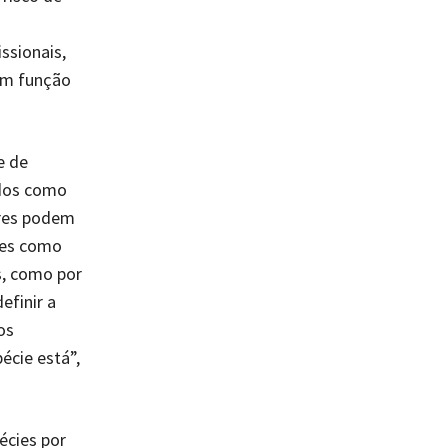
ssionais,
 em função
e de
ados como
ores podem
ões como
s, como por
efinir a
os
écie está”,
écies por