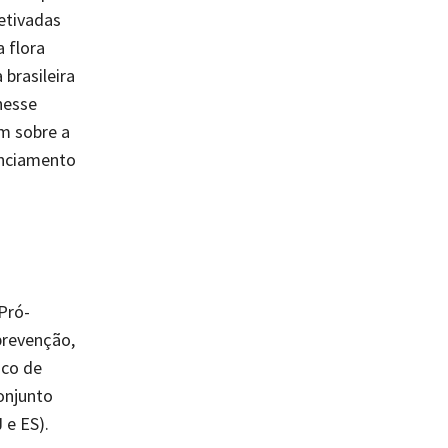
etivadas
 flora
 brasileira
nesse
m sobre a
anciamento
Pró-
prevenção,
sco de
onjunto
 e ES).