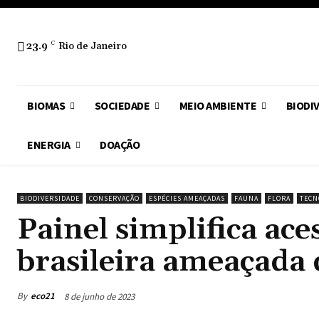
23.9
C
Rio de Janeiro
BIOMAS
SOCIEDADE
MEIO AMBIENTE
BIODI
ENERGIA
DOAÇÃO
BIODIVERSIDADE
CONSERVAÇÃO
ESPÉCIES AMEAÇADAS
FAUNA
FLORA
TECN
Painel simplifica ace
brasileira ameaçada 
By
eco21
8 de junho de 2023