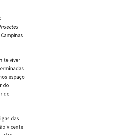
s
Insectes
e Campinas
ite viver
terminadas
imos espaço
r do
or do
igas das
São Vicente