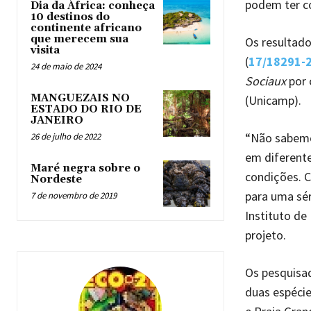
podem ter c
Dia da África: conheça
10 destinos do
continente africano
que merecem sua
Os resultado
visita
(
17/18291-
24 de maio de 2024
Sociaux
por 
MANGUEZAIS NO
(Unicamp).
ESTADO DO RIO DE
JANEIRO
“Não sabemos
26 de julho de 2022
em diferent
Maré negra sobre o
condições. 
Nordeste
para uma sér
7 de novembro de 2019
Instituto de
projeto.
Os pesquisa
duas espécie