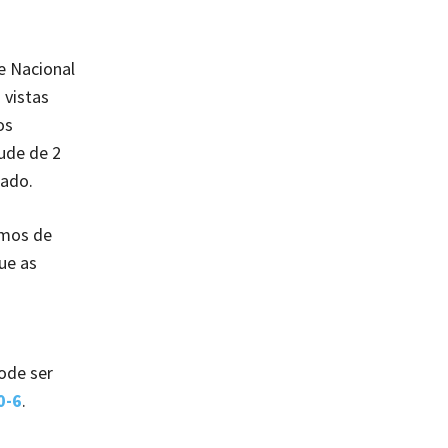
e Nacional
 vistas
os
ude de 2
rado.
amos de
ue as
ode ser
0-6
.