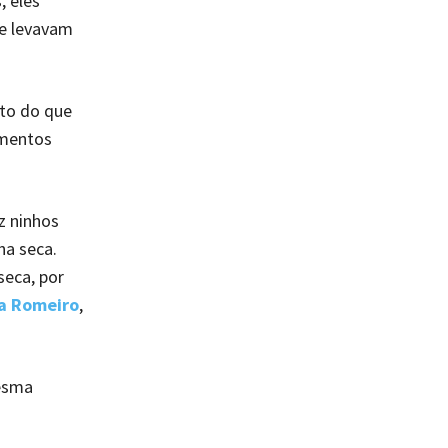
, eles
ue levavam
ito do que
amentos
 ninhos
a seca.
seca, por
ra Romeiro
,
mesma