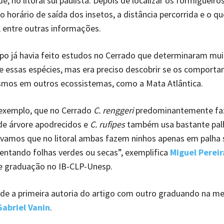
e, no litoral sul paulista. Depois de localizar os formigueiros
o horário de saída dos insetos, a distância percorrida e o q
, entre outras informações.
po já havia feito estudos no Cerrado que determinaram mu
e essas espécies, mas era preciso descobrir se os comport
mos em outros ecossistemas, como a Mata Atlântica.
 exemplo, que no Cerrado
C. renggeri
predominantemente faz
de árvore apodrecidos e
C. rufipes
também usa bastante palh
vamos que no litoral ambas fazem ninhos apenas em palha 
entando folhas verdes ou secas”, exemplifica
Miguel Perei
e graduação no IB-CLP-Unesp.
ide a primeira autoria do artigo com outro graduando na 
Gabriel Vanin
.