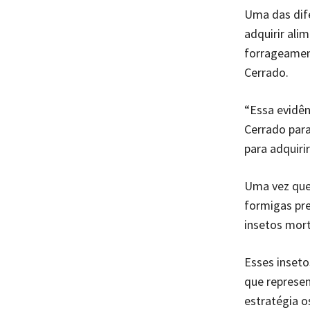
Uma das dife
adquirir al
forrageamen
Cerrado.
“Essa evidên
Cerrado para
para adquirir
Uma vez que 
formigas pre
insetos mor
Esses inseto
que represen
estratégia o