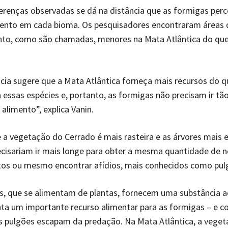
renças observadas se dá na distância que as formigas per
imento em cada bioma. Os pesquisadores encontraram áreas 
to, como são chamadas, menores na Mata Atlântica do que
cia sugere que a Mata Atlântica forneça mais recursos do q
 essas espécies e, portanto, as formigas não precisam ir tã
 alimento”, explica Vanin.
a vegetação do Cerrado é mais rasteira e as árvores mais e
cisariam ir mais longe para obter a mesma quantidade de n
tos ou mesmo encontrar afídios, mais conhecidos como pul
s, que se alimentam de plantas, fornecem uma substância 
ta um importante recurso alimentar para as formigas – e c
s pulgões escapam da predação. Na Mata Atlântica, a vege