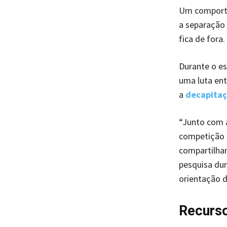
Um comporta
a separação 
fica de fora.
Durante o es
uma luta ent
a
decapita
“Junto com a
competição e
compartilha
pesquisa dur
orientação 
Recurs