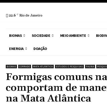
22.6
C
Rio de Janeiro
BIOMAS
SOCIEDADE
MEIO AMBIENTE
BIODI
ENERGIA
DOAÇÃO
BIOMAS
CERRADO
MATA ATLÂNTICA
ESTUDOS E PESQUISAS
FAUNA
PESQUI
Formigas comuns na 
comportam de maneir
na Mata Atlântica