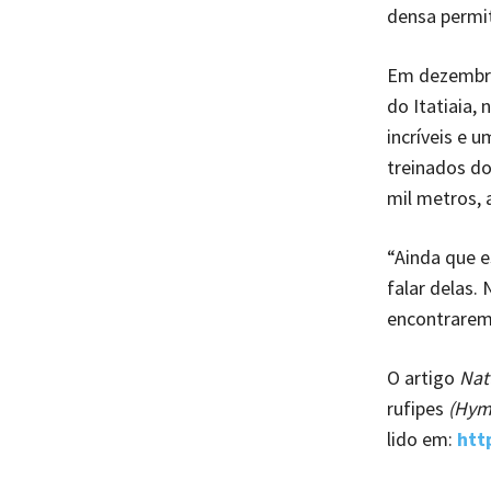
densa permit
Em dezembro,
do Itatiaia, 
incríveis e 
treinados do
mil metros, 
“Ainda que e
falar delas.
encontrarem
O artigo
Nat
rufipes
(Hyme
lido em:
htt