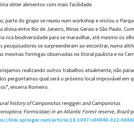
iria obter alimentos com mais facilidade.
 parte do grupo se reuniu num workshop e visitou o Parqu
na divisa entre Rio de Janeiro, Minas Gerais e São Paulo. Com
uma rica biodiversidade para se maravilhar, até mesmo os olh
s pesquisadores se surpreenderam ao encontrar, numa altit
as mesmas formigas observadas no litoral paulista e no Cer
stejamos realizando outros trabalhos atualmente, não par
 Nos perguntamos qual será o próximo local improvável em q
os”, encerra Romeiro.
ural history of
Camponotus renggeri
and
Camponotus
noptera: Formicidae) in an Atlantic Forest reserve, Brazil
p
ps://link.springer.com/article/10.1007/s00040-022-0088