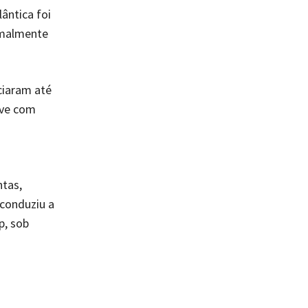
ântica foi
rmalmente
ciaram até
ive com
ntas,
 conduziu a
p, sob