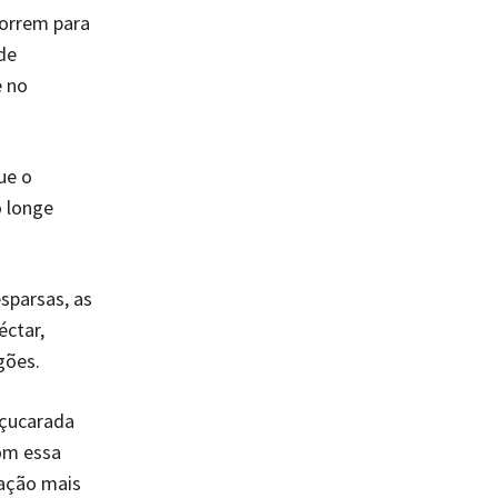
correm para
de
 no
ue o
o longe
sparsas, as
éctar,
gões.
açucarada
om essa
tação mais