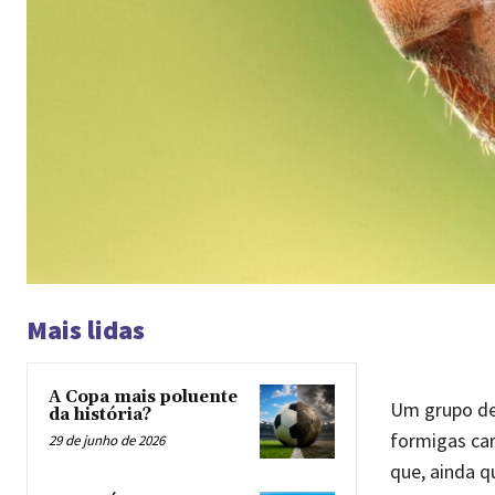
Mais lidas
A Copa mais poluente
Um grupo de 
da história?
formigas car
29 de junho de 2026
que, ainda q