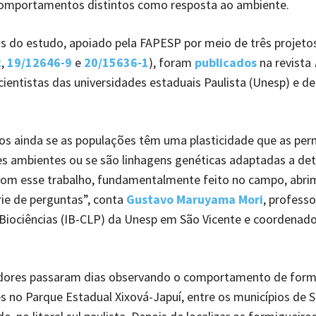
omportamentos distintos como resposta ao ambiente.
s do estudo, apoiado pela FAPESP por meio de três projeto
2
,
19/12646-9
e
20/15636-1
), foram
publicados
na revista
cientistas das universidades estaduais Paulista (Unesp) e d
 ainda se as populações têm uma plasticidade que as perm
es ambientes ou se são linhagens genéticas adaptadas a de
Com esse trabalho, fundamentalmente feito no campo, abr
ie de perguntas”, conta
Gustavo Maruyama Mori
, professo
 Biociências (IB-CLP) da Unesp em São Vicente e coordenad
dores passaram dias observando o comportamento de form
s no Parque Estadual Xixová-Japuí, entre os municípios de 