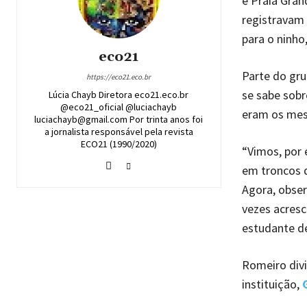
e Praia Grand
registravam 
para o ninho
eco21
Parte do gru
https://eco21.eco.br
se sabe sobr
Lúcia Chayb Diretora eco21.eco.br
@eco21_oficial @luciachayb
eram os mes
luciachayb@gmail.com Por trinta anos foi
a jornalista responsável pela revista
ECO21 (1990/2020)
“Vimos, por
em troncos 
Agora, obser
vezes acresc
estudante d
Romeiro div
instituição,