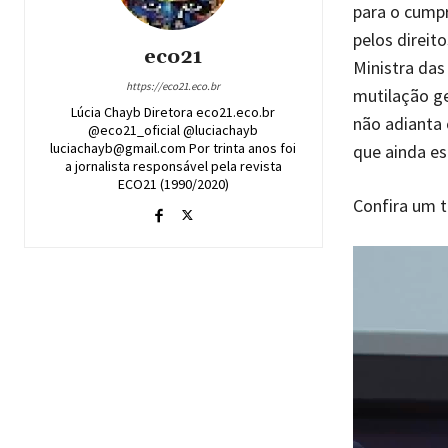
para o cumpr
pelos direit
eco21
Ministra das
https://eco21.eco.br
mutilação ge
Lúcia Chayb Diretora eco21.eco.br
não adianta 
@eco21_oficial @luciachayb
luciachayb@gmail.com Por trinta anos foi
que ainda es
a jornalista responsável pela revista
ECO21 (1990/2020)
Confira um t