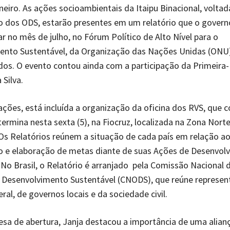
neiro. As ações socioambientais da Itaipu Binacional, voltad
dos ODS, estarão presentes em um relatório que o governo
ar no mês de julho, no Fórum Político de Alto Nível para o
ento Sustentável, da Organização das Nações Unidas (ONU)
os. O evento contou ainda com a participação da Primeira
 Silva.
ações, está incluída a organização da oficina dos RVS, que
termina nesta sexta (5), na Fiocruz, localizada na Zona Nort
Os Relatórios reúnem a situação de cada país em relação a
 e elaboração de metas diante de suas Ações de Desenvol
 No Brasil, o Relatório é arranjado pela Comissão Nacional 
e Desenvolvimento Sustentável (CNODS), que reúne represen
ral, de governos locais e da sociedade civil.
sa de abertura, Janja destacou a importância de uma alianç