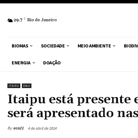
29.7
C
Rio de Janeiro
BIOMAS
SOCIEDADE
MEIO AMBIENTE
BIODI
ENERGIA
DOAÇÃO
ITAIPU
ONU
Itaipu está presente 
será apresentado na
By
eco21
4 de abril de 2024