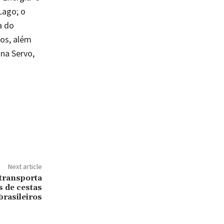
Lago; o
a do
tos, além
na Servo,
Next article
transporta
s de cestas
brasileiros