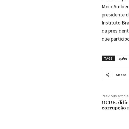
Meio Ambient
presidente d
Instituto Bra
da president
que partici
TAGS
ações
Share
Previous article
OCDE: difíc
corrupção