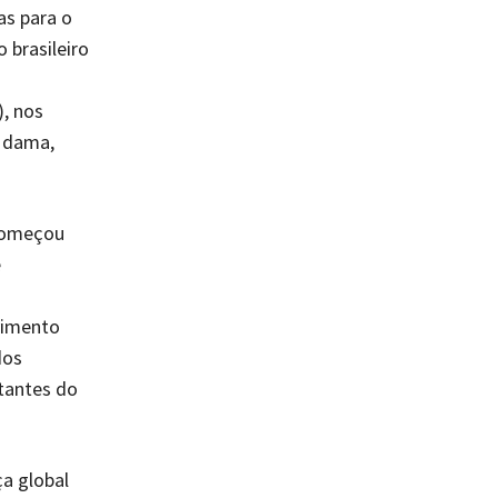
as para o
 brasileiro
, nos
- dama,
 começou
e
o
vimento
dos
tantes do
a global