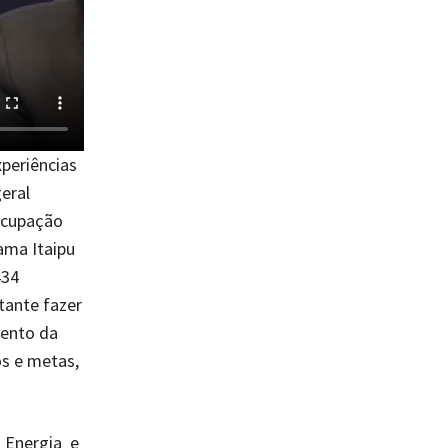
xperiências
geral
eocupação
ama Itaipu
434
tante fazer
mento da
s e metas,
 Energia e