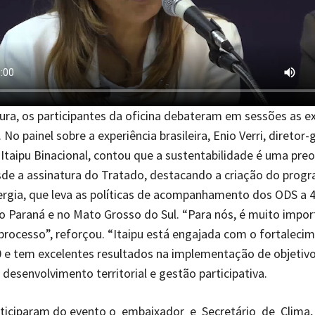
ura, os participantes da oficina debateram em sessões as e
 No painel sobre a experiência brasileira, Enio Verri, diretor-
a Itaipu Binacional, contou que a sustentabilidade é uma pr
sde a assinatura do Tratado, destacando a criação do progr
rgia, que leva as políticas de acompanhamento dos ODS a 
o Paraná e no Mato Grosso do Sul. “Para nós, é muito impor
processo”, reforçou. “Itaipu está engajada com o fortaleci
 e tem excelentes resultados na implementação de objetivo
desenvolvimento territorial e gestão participativa.
iciparam do evento o embaixador e Secretário de Clima,