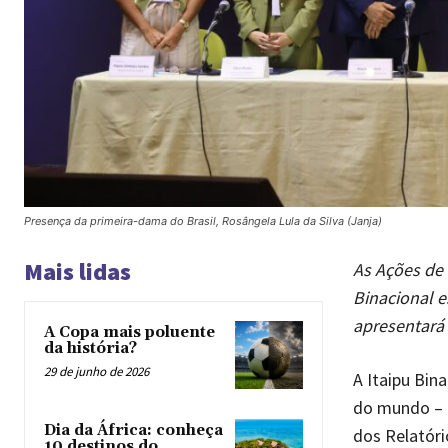
Presença da primeira-dama do Brasil, Rosângela Lula da Silva (Janja)
Mais lidas
As Ações de 
Binacional e
apresentará
A Copa mais poluente
da história?
29 de junho de 2026
A Itaipu Bin
do mundo – p
Dia da África: conheça
dos Relatóri
10 destinos do