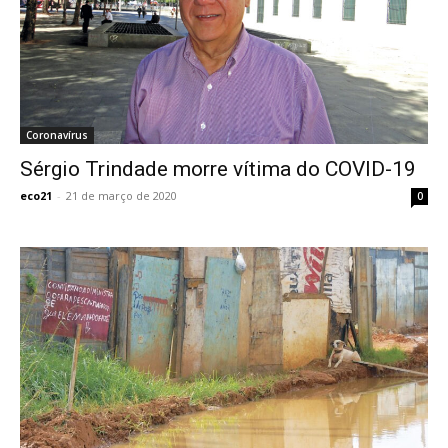
Coronavírus
Sérgio Trindade morre vítima do COVID-19
eco21
-
21 de março de 2020
0