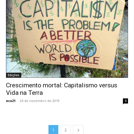
Edições
Crescimento mortal: Capitalismo versus
Vida na Terra
eco21
-
24 de novembro de 2019
0
1
2