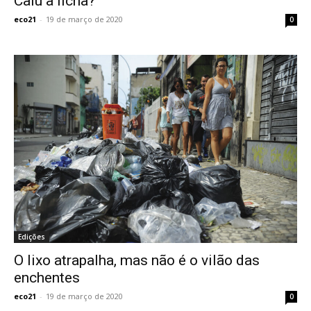
Caiu a ficha?
eco21
-
19 de março de 2020
0
Edições
O lixo atrapalha, mas não é o vilão das
enchentes
eco21
-
19 de março de 2020
0