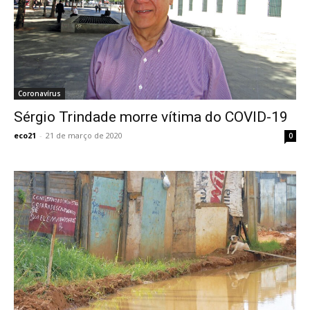
Coronavírus
Sérgio Trindade morre vítima do COVID-19
eco21
-
21 de março de 2020
0