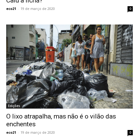
Caiu a ficha?
eco21
-
19 de março de 2020
0
Edições
O lixo atrapalha, mas não é o vilão das
enchentes
eco21
-
19 de março de 2020
0