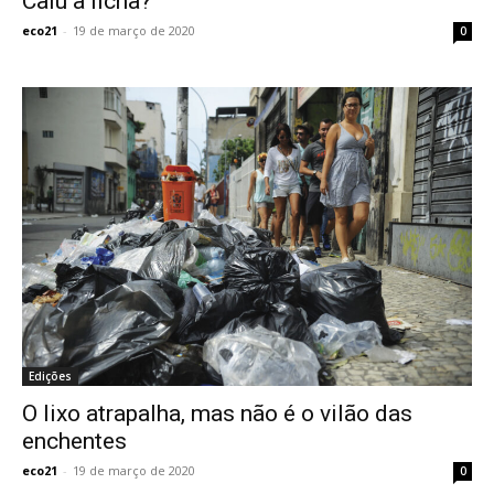
Caiu a ficha?
eco21
-
19 de março de 2020
0
Edições
O lixo atrapalha, mas não é o vilão das
enchentes
eco21
-
19 de março de 2020
0