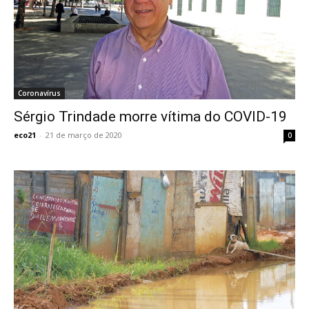
Coronavírus
Sérgio Trindade morre vítima do COVID-19
eco21
-
21 de março de 2020
0