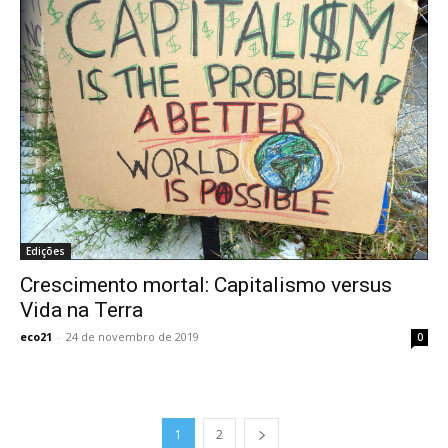
Edições
Crescimento mortal: Capitalismo versus
Vida na Terra
eco21
-
24 de novembro de 2019
0
1
2