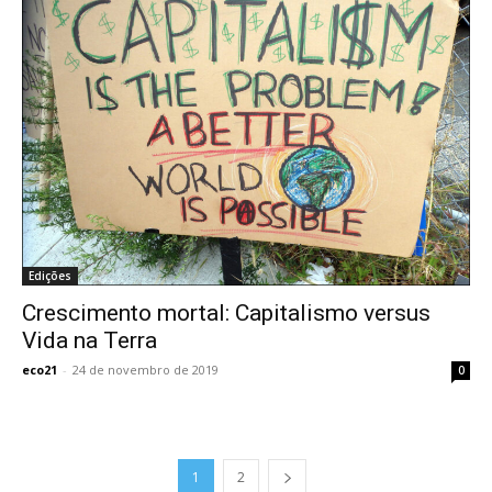
Edições
Crescimento mortal: Capitalismo versus
Vida na Terra
eco21
-
24 de novembro de 2019
0
1
2