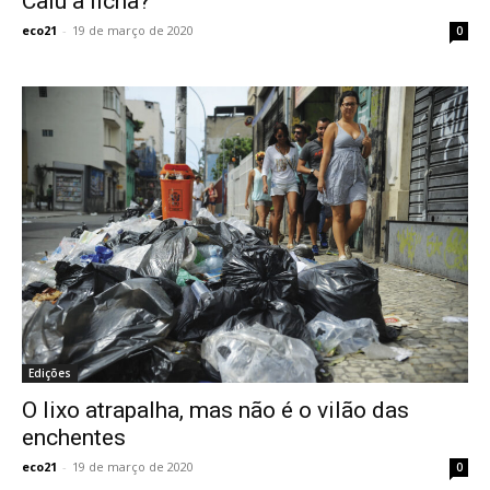
Caiu a ficha?
eco21
-
19 de março de 2020
0
Edições
O lixo atrapalha, mas não é o vilão das
enchentes
eco21
-
19 de março de 2020
0