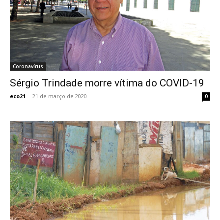
Coronavírus
Sérgio Trindade morre vítima do COVID-19
eco21
-
21 de março de 2020
0