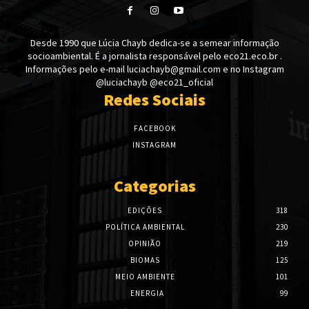
Desde 1990 que Lúcia Chayb dedica-se a semear informação
socioambiental. É a jornalista responsável pelo eco21.eco.br .
Informações pelo e-mail luciachayb@gmail.com e no Instagram
@luciachayb @eco21_oficial
Redes Sociais
FACEBOOK
INSTAGRAM
Categorias
EDIÇÕES
318
POLÍTICA AMBIENTAL
230
OPINIÃO
219
BIOMAS
125
MEIO AMBIENTE
101
ENERGIA
99