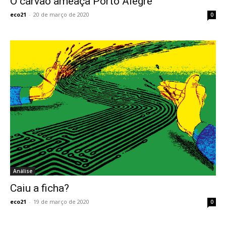
O carvão ameaça Porto Alegre
eco21
-
20 de março de 2020
0
Análise
Caiu a ficha?
eco21
-
19 de março de 2020
0