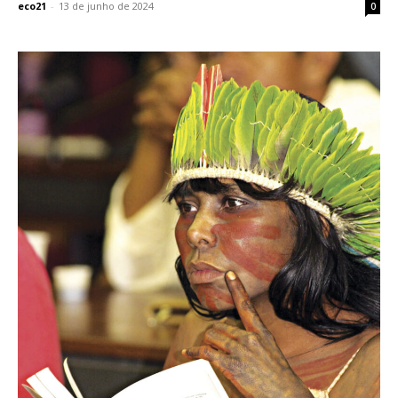
eco21
-
13 de junho de 2024
0