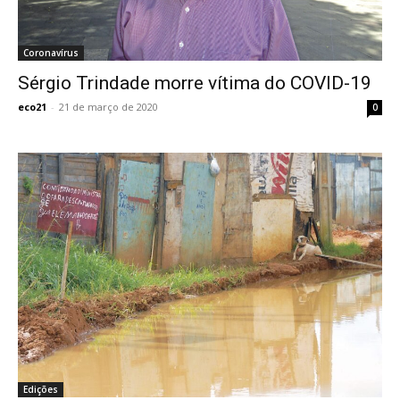
Coronavírus
Sérgio Trindade morre vítima do COVID-19
eco21
-
21 de março de 2020
0
Edições