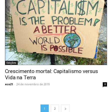
Edições
Crescimento mortal: Capitalismo versus
Vida na Terra
eco21
-
24 de novembro de 2019
0
1
2