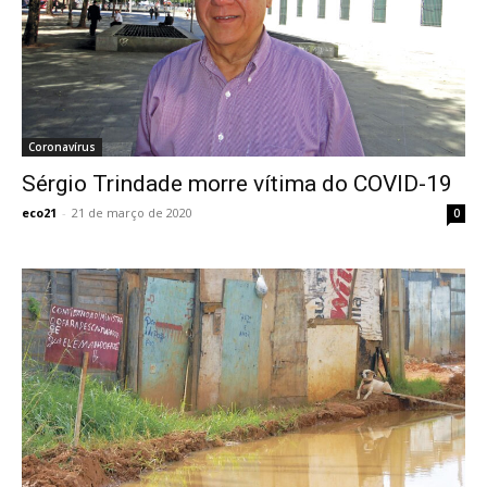
Coronavírus
Sérgio Trindade morre vítima do COVID-19
eco21
-
21 de março de 2020
0