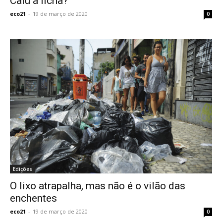
Caiu a ficha?
eco21
-
19 de março de 2020
0
Edições
O lixo atrapalha, mas não é o vilão das
enchentes
eco21
-
19 de março de 2020
0