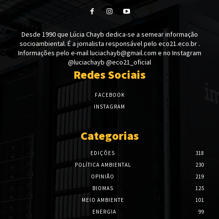
Desde 1990 que Lúcia Chayb dedica-se a semear informação
socioambiental. É a jornalista responsável pelo eco21.eco.br .
Informações pelo e-mail luciachayb@gmail.com e no Instagram
@luciachayb @eco21_oficial
Redes Sociais
FACEBOOK
INSTAGRAM
Categorias
EDIÇÕES
318
POLÍTICA AMBIENTAL
230
OPINIÃO
219
BIOMAS
125
MEIO AMBIENTE
101
ENERGIA
99