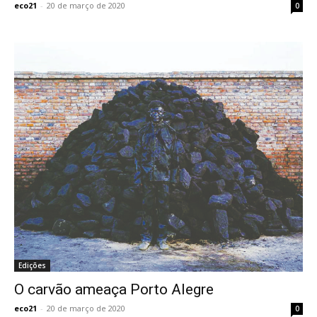
eco21
-
20 de março de 2020
0
Edições
O carvão ameaça Porto Alegre
eco21
-
20 de março de 2020
0