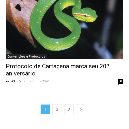
Convenções e Protocolos
Protocolo de Cartagena marca seu 20º
aniversário
eco21
-
5 de março de 2020
0
1
2
3