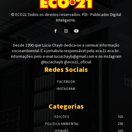
© ECO21 Todos os direitos reservados. PDI - Publicador Digital
Inteligente.
Desde 1990 que Lúcia Chayb dedica-se a semear informação
socioambiental. É a jornalista responsável pelo eco21.eco.br .
Informações pelo e-mail luciachayb@gmail.com e no Instagram
@luciachayb @eco21_oficial
Redes Sociais
FACEBOOK
INSTAGRAM
Categorias
EDIÇÕES
318
POLÍTICA AMBIENTAL
230
OPINIÃO
219