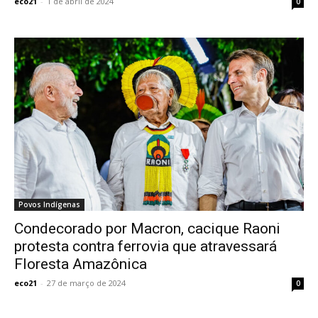
eco21
-
1 de abril de 2024
0
Povos Indígenas
Condecorado por Macron, cacique Raoni
protesta contra ferrovia que atravessará
Floresta Amazônica
eco21
-
27 de março de 2024
0