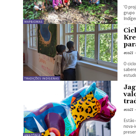
'O pro
grupo 
Indígen
MAPBIOMAS
Cic
Kre
par
eco21
-
O cicl
saberes
estudo
TRADIÇÕES INDÍGENAS
Jag
val
tra
eco21
-
Estão 
nova-iorquinos. Os fundo
AMAZÔNIA