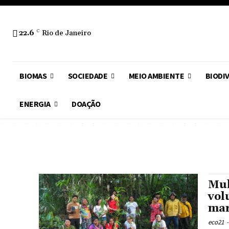
22.6
C
Rio de Janeiro
BIOMAS
SOCIEDADE
MEIO AMBIENTE
BIODI
ENERGIA
DOAÇÃO
Mul
vol
mar
eco21
-