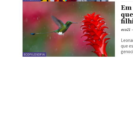
Em 
que
fil
eco21
-
Leonardo Boff | 
que es
genoci
ECOFILOSOFIA