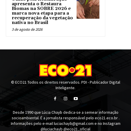
apresenta o Restaura
Biomas na SOBRE 2026 e
marca nova etapa para a
recuperação da vegetação
nativa no Brasil
3 de agosto de 2026
© ECO21 Todos os direitos reservados. PDI - Publicador Digital
Inteligente.
Desde 1990 que Lúcia Chayb dedica-se a semear informação
socioambiental. É a jornalista responsável pelo eco21.eco.br .
Informações pelo e-mail luciachayb@gmail.com e no Instagram
@luciachayb @eco21_oficial