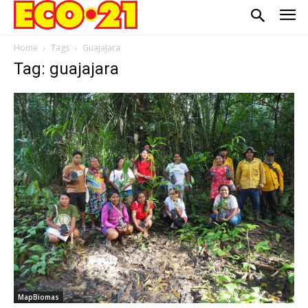
Home
Tags
Guajajara
Tag: guajajara
MapBiomas