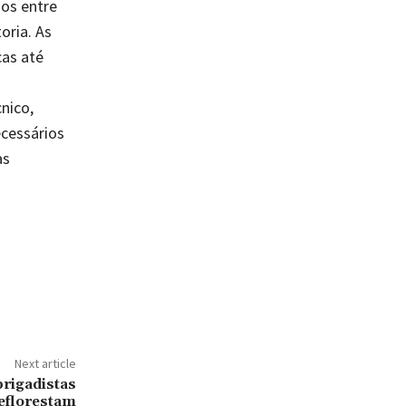
os entre
oria. As
cas até
nico,
cessários
as
Next article
brigadistas
eflorestam