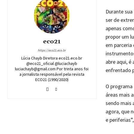
Durante sua 
ser de extre
apenas como
propor um lu
eco21
em parceria 
https://eco21.eco.br
instrumentos
Lúcia Chayb Diretora eco21.eco.br
abre aqui, é
@eco21_oficial @luciachayb
luciachayb@gmail.com Por trinta anos foi
enfrentado p
a jornalista responsável pela revista
ECO21 (1990/2020)
O programa d
áreas mais a
sendo mais a
agora, que n
e periferias