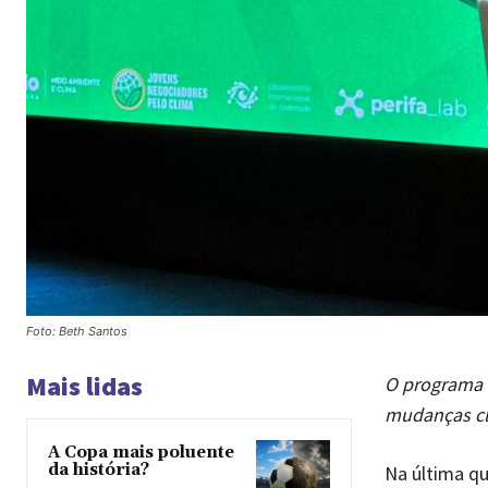
Foto: Beth Santos
Mais lidas
O programa f
mudanças cl
A Copa mais poluente
da história?
Na última qu