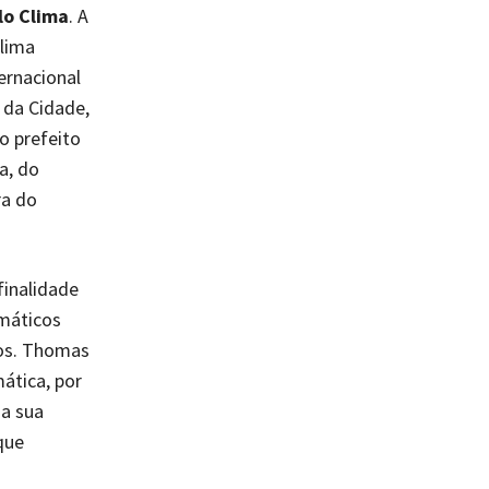
lo Clima
. A
Clima
ernacional
 da Cidade,
o prefeito
a, do
ra do
finalidade
imáticos
nos. Thomas
mática, por
 a sua
que