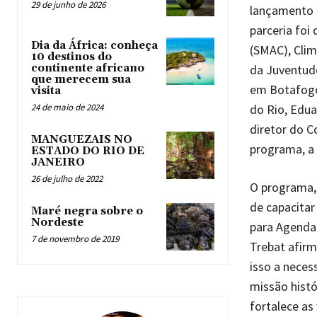
29 de junho de 2026
lançamento 
parceria foi
Dia da África: conheça
(SMAC), Clim
10 destinos do
da Juventude
continente africano
que merecem sua
em Botafogo,
visita
do Rio, Edua
24 de maio de 2024
diretor do C
MANGUEZAIS NO
programa, a 
ESTADO DO RIO DE
JANEIRO
26 de julho de 2022
O programa, 
de capacitar
Maré negra sobre o
Nordeste
para Agenda 
7 de novembro de 2019
Trebat afirm
isso a neces
missão hist
fortalece as 