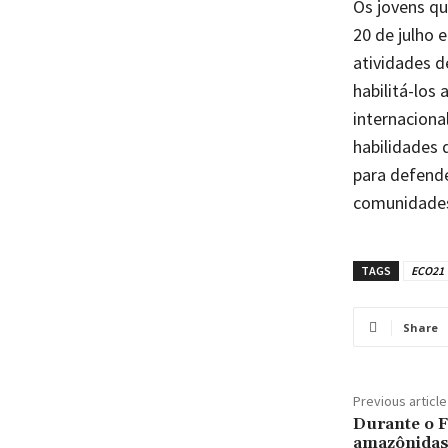
Os jovens q
20 de julho 
atividades d
habilitá-los 
internaciona
habilidades
para defende
comunidades
TAGS
ECO21
Share
Previous article
Durante o 
amazônidas