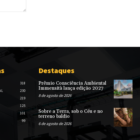
as
Destaques
Prêmio Consciência Ambiental
318
Immensità lança edição 2027
AL
230
8 de agosto de 2026
219
125
Sobre a Terra, sob o Céu e no
101
terreno baldio
99
6 de agosto de 2026