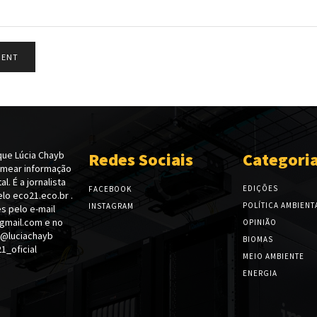
ue Lúcia Chayb
Redes Sociais
Categori
emear informação
l. É a jornalista
EDIÇÕES
FACEBOOK
lo eco21.eco.br .
POLÍTICA AMBIENT
INSTAGRAM
s pelo e-mail
gmail.com e no
OPINIÃO
 @luciachayb
BIOMAS
_oficial
MEIO AMBIENTE
ENERGIA