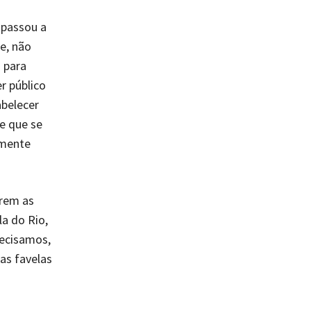
 passou a
e, não
 para
r público
abelecer
e que se
lmente
erem as
a do Rio,
recisamos,
as favelas