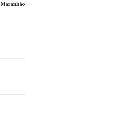
o Maranhão
Email:*
Website: