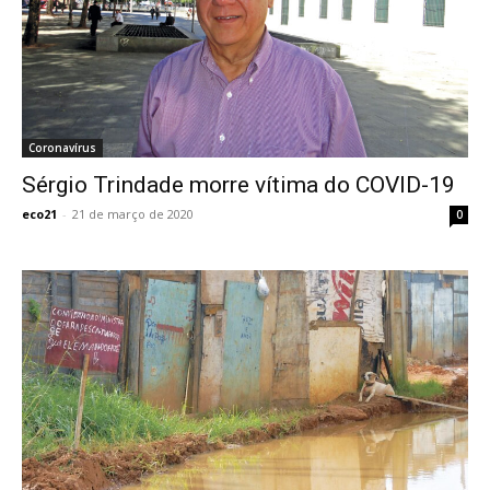
Coronavírus
Sérgio Trindade morre vítima do COVID-19
eco21
-
21 de março de 2020
0