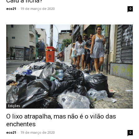
Caiu a ficha?
eco21
-
19 de março de 2020
0
Edições
O lixo atrapalha, mas não é o vilão das
enchentes
eco21
-
19 de março de 2020
0