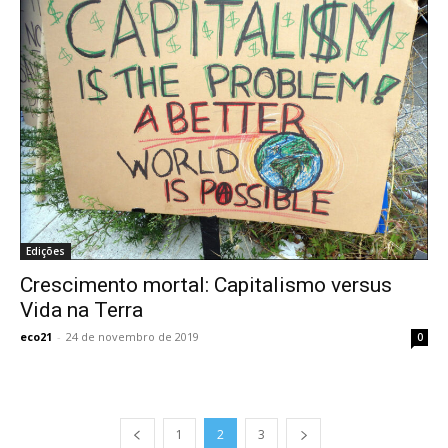
Edições
Crescimento mortal: Capitalismo versus
Vida na Terra
eco21
-
24 de novembro de 2019
0
1
2
3