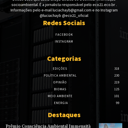
socioambiental. É a jornalista responsável pelo eco21.eco.br .
Informações pelo e-mail luciachayb@gmail.com e no Instagram
@luciachayb @eco21_oficial
Redes Sociais
FACEBOOK
INSTAGRAM
Categorias
EDIÇÕES
318
POLÍTICA AMBIENTAL
230
OPINIÃO
219
BIOMAS
125
MEIO AMBIENTE
101
ENERGIA
99
Destaques
Prêmio Consciência Ambiental Immensità