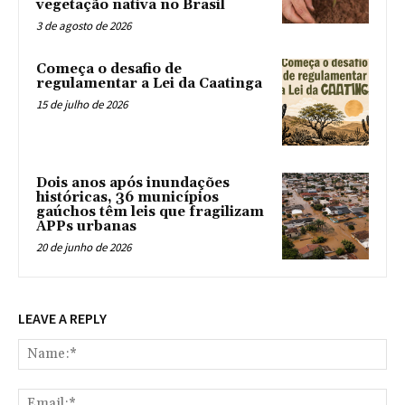
vegetação nativa no Brasil
3 de agosto de 2026
Começa o desafio de
regulamentar a Lei da Caatinga
15 de julho de 2026
Dois anos após inundações
históricas, 36 municípios
gaúchos têm leis que fragilizam
APPs urbanas
20 de junho de 2026
LEAVE A REPLY
Na
Ema