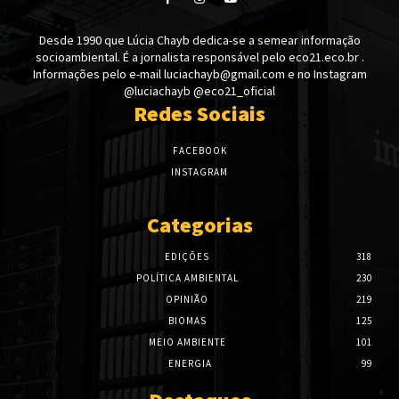
Desde 1990 que Lúcia Chayb dedica-se a semear informação
socioambiental. É a jornalista responsável pelo eco21.eco.br .
Informações pelo e-mail luciachayb@gmail.com e no Instagram
@luciachayb @eco21_oficial
Redes Sociais
FACEBOOK
INSTAGRAM
Categorias
EDIÇÕES
318
POLÍTICA AMBIENTAL
230
OPINIÃO
219
BIOMAS
125
MEIO AMBIENTE
101
ENERGIA
99