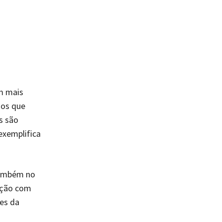
m mais
mos que
s são
exemplifica
também no
pação com
res da