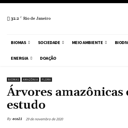
32.2
C
Rio de Janeiro
BIOMAS
SOCIEDADE
MEIO AMBIENTE
BIODI
ENERGIA
DOAÇÃO
BIOMAS
AMAZÔNIA
FLORA
Árvores amazônicas 
estudo
By
eco21
29 de novembro de 2020