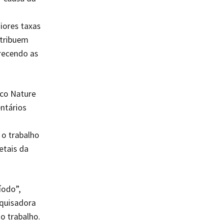
iores taxas
ntribuem
orecendo as
ico Nature
ntários
 o trabalho
etais da
íodo”,
squisadora
o trabalho.