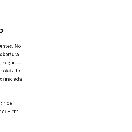
o
entes. No
obertura
, segundo
, coletados
i iniciada
tir de
rior − em