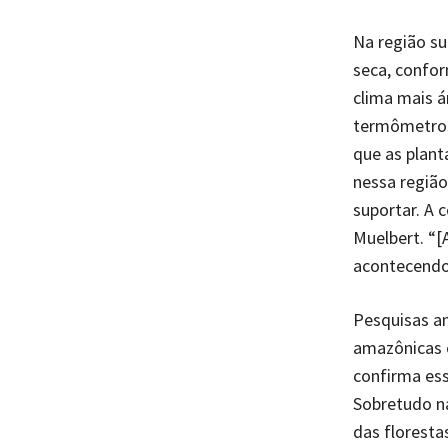
Na região su
seca, confor
clima mais á
termômetros
que as plant
nessa região
suportar. A 
Muelbert. “[
acontecendo.
Pesquisas an
amazônicas 
confirma es
Sobretudo n
das floresta