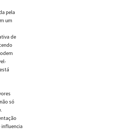
da pela
com um
tiva de
ecendo
 podem
el-
está
vores
não só
.
entação
influencia