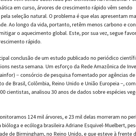
mática em curso, árvores de crescimento rápido vêm sendo
s pela seleção natural. O problema é que elas apresentam ma
de. Ao longo da vida, portanto, retêm menos carbono e co
itigar o aquecimento global. Este, por sua vez, segue fav
rescimento rápido.
ncipal conclusão de um estudo publicado no periódico científ
ons nesta semana. Um esforço da Rede Amazônica de Inve
Rainfor) − consórcio de pesquisa fomentado por agências de
o de Brasil, Colômbia, Reino Unido e União Europeia −, com
00 cientistas, analisou 30 anos de dados sobre espécies veg
onitoramos 124 mil árvores, e 23 mil delas morreram no per
 bióloga e ecóloga brasileira Adriane Esquivel-Muelbert, pe
ade de Birmingham, no Reino Unido, e que esteve à frente d