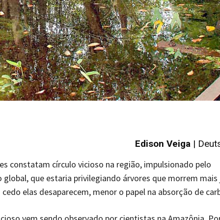
Edison Veiga
| Deut
s constatam círculo vicioso na região, impulsionado pelo
global, que estaria privilegiando árvores que morrem mais 
 cedo elas desaparecem, menor o papel na absorção de car
icioso vem sendo observado por cientistas na Amazônia. Po