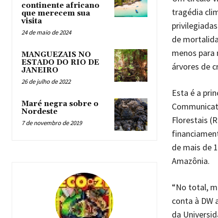
continente africano
tragédia cli
que merecem sua
visita
privilegiada
24 de maio de 2024
de mortalida
menos para m
MANGUEZAIS NO
ESTADO DO RIO DE
árvores de c
JANEIRO
26 de julho de 2022
Esta é a pri
Maré negra sobre o
Communicati
Nordeste
Florestais (
7 de novembro de 2019
financiament
de mais de 1
Amazônia.
“No total, m
conta à DW a
da Universid