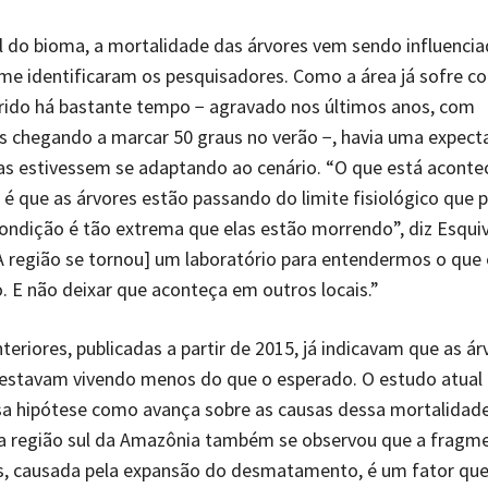
l do bioma, a mortalidade das árvores vem sendo influencia
me identificaram os pesquisadores. Como a área já sofre 
rido há bastante tempo − agravado nos últimos anos, com
 chegando a marcar 50 graus no verão −, havia uma expecta
as estivessem se adaptando ao cenário. “O que está acont
 é que as árvores estão passando do limite fisiológico que
condição é tão extrema que elas estão morrendo”, diz Esquiv
A região se tornou] um laboratório para entendermos o que 
 E não deixar que aconteça em outros locais.”
teriores, publicadas a partir de 2015, já indicavam que as ár
estavam vivendo menos do que o esperado. O estudo atual 
sa hipótese como avança sobre as causas dessa mortalidade
a região sul da Amazônia também se observou que a fragm
s, causada pela expansão do desmatamento, é um fator que 