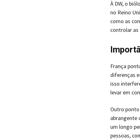
À DW, o biól
no Reino Un
como as con
controlar as
Importâ
França pont
diferenças e
isso interfe
levar em co
Outro ponto
abrangente c
um longo per
pessoas, com