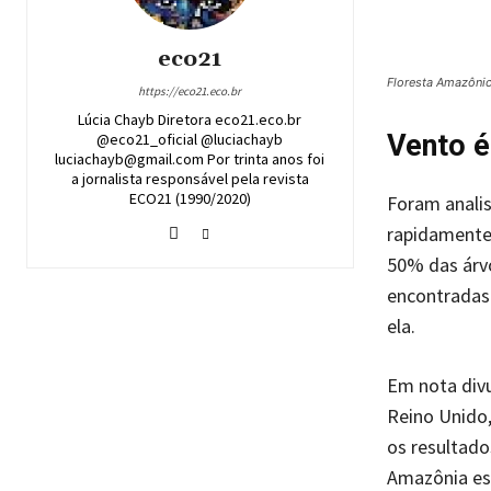
eco21
Floresta Amazônic
https://eco21.eco.br
Lúcia Chayb Diretora eco21.eco.br
Vento é
@eco21_oficial @luciachayb
luciachayb@gmail.com Por trinta anos foi
a jornalista responsável pela revista
ECO21 (1990/2020)
Foram analis
rapidamente 
50% das árv
encontradas 
ela.
Em nota div
Reino Unido,
os resultado
Amazônia est