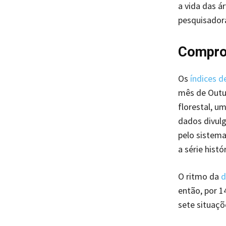
a vida das á
pesquisadora
Compro
Os
índices 
mês de Outu
florestal, 
dados divulg
pelo sistema
a série histór
O ritmo da
d
então, por 1
sete situaçõ