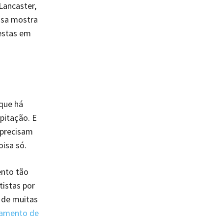
Lancaster,
isa mostra
estas em
que há
pitação. E
 precisam
isa só.
ento tão
tistas por
 de muitas
iamento de