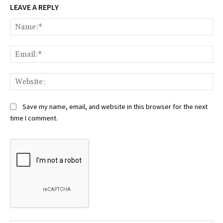
LEAVE A REPLY
Na
Ema
Web
Save my name, email, and website in this browser for the next
time I comment.