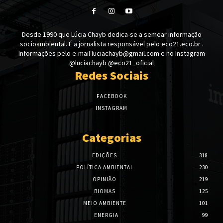
Desde 1990 que Lúcia Chayb dedica-se a semear informação
socioambiental. É a jornalista responsável pelo eco21.eco.br .
Informações pelo e-mail luciachayb@gmail.com e no Instagram
@luciachayb @eco21_oficial
Redes Sociais
FACEBOOK
INSTAGRAM
Categorias
EDIÇÕES
318
POLÍTICA AMBIENTAL
230
OPINIÃO
219
BIOMAS
125
MEIO AMBIENTE
101
ENERGIA
99