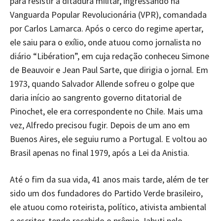
para resistir à ditadura militar, ingressando na
Vanguarda Popular Revolucionária (VPR), comandada
por Carlos Lamarca. Após o cerco do regime apertar,
ele saiu para o exílio, onde atuou como jornalista no
diário “Libération”, em cuja redação conheceu Simone
de Beauvoir e Jean Paul Sarte, que dirigia o jornal. Em
1973, quando Salvador Allende sofreu o golpe que
daria início ao sangrento governo ditatorial de
Pinochet, ele era correspondente no Chile. Mais uma
vez, Alfredo precisou fugir. Depois de um ano em
Buenos Aires, ele seguiu rumo a Portugal. E voltou ao
Brasil apenas no final 1979, após a Lei da Anistia.
Até o fim da sua vida, 41 anos mais tarde, além de ter
sido um dos fundadores do Partido Verde brasileiro,
ele atuou como roteirista, político, ativista ambiental
e escritor, tendo recebido o prêmio Jabuti pelo