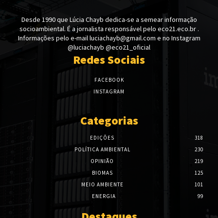
Desde 1990 que Lúcia Chayb dedica-se a semear informação
socioambiental. É a jornalista responsável pelo eco21.eco.br .
Informações pelo e-mail luciachayb@gmail.com e no Instagram
@luciachayb @eco21_oficial
Redes Sociais
FACEBOOK
INSTAGRAM
Categorias
EDIÇÕES
318
POLÍTICA AMBIENTAL
230
OPINIÃO
219
BIOMAS
125
MEIO AMBIENTE
101
ENERGIA
99
Destaques