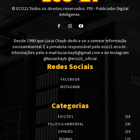
© ECO21 Todos os direitos reservados. PDI - Publicador Digital
Inteligente.
Desde 1990 que Lúcia Chayb dedica-se a semear informação
socioambiental. É a jornalista responsável pelo eco21.eco.br .
Informações pelo e-mail luciachayb@gmail.com e no Instagram
@luciachayb @eco21_oficial
Redes Sociais
FACEBOOK
INSTAGRAM
Categorias
EDIÇÕES
318
POLÍTICA AMBIENTAL
230
OPINIÃO
219
BIOMAS
125