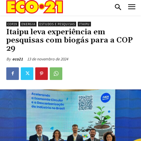
COP29
ENERGIA
ESTUDOS E PESQUISAS
ITAIPU
Itaipu leva experiência em
pesquisas com biogás para a COP
29
13 de novembro de 2024
By
eco21