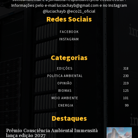
Informações pelo e-mail luciachayb@gmail.com e no Instagram
@luciachayb @eco21_oficial
Redes Sociais
FACEBOOK
INSTAGRAM
Categorias
EDIÇÕES
318
POLÍTICA AMBIENTAL
230
OPINIÃO
219
BIOMAS
125
MEIO AMBIENTE
101
ENERGIA
99
Destaques
Prêmio Consciência Ambiental Immensità
lança edição 2027