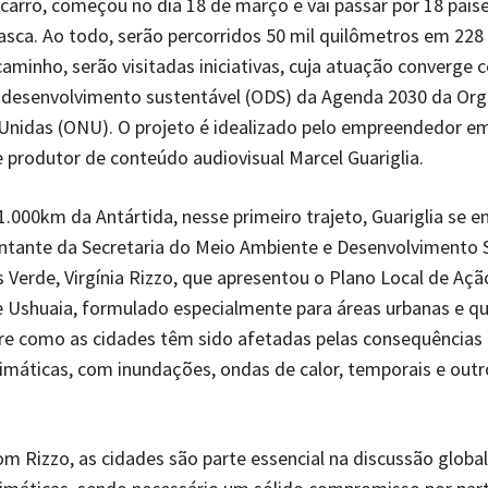
 carro, começou no dia 18 de março e vai passar por 18 país
asca. Ao todo, serão percorridos 50 mil quilômetros em 228
aminho, serão visitadas iniciativas, cuja atuação converge 
e desenvolvimento sustentável (ODS) da Agenda 2030 da Or
Unidas (ONU). O projeto é idealizado pelo empreendedor e
 produtor de conteúdo audiovisual Marcel Guariglia.
.000km da Antártida, nesse primeiro trajeto, Guariglia se e
ntante da Secretaria do Meio Ambiente e Desenvolvimento 
 Verde, Virgínia Rizzo, que apresentou o Plano Local de Açã
 Ushuaia, formulado especialmente para áreas urbanas e q
re como as cidades têm sido afetadas pelas consequências
máticas, com inundações, ondas de calor, temporais e outr
m Rizzo, as cidades são parte essencial na discussão global