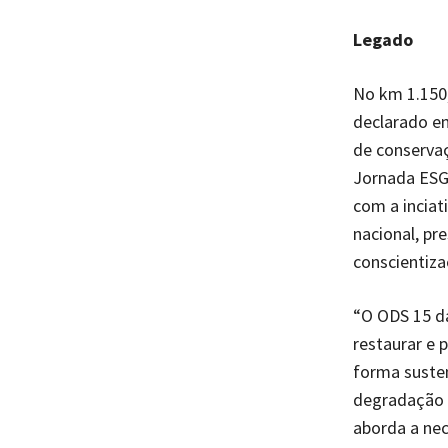
Legado
No km 1.150,
declarado e
de conservaç
Jornada ESG 
com a incia
nacional, pr
conscientiza
“O ODS 15 da
restaurar e 
forma susten
degradação d
aborda a nec