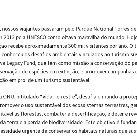
 nossos viajantes passaram pelo Parque Nacional Torres del
m 2013 pela UNESCO como oitava maravilha do mundo. Hoje
ão recebe aproximadamente 300 mil visitantes por ano. O 
conheceu os desafios ambientais vinculados ao turismo sus
tiva Legacy Fund, que tem como missão a conservação do p
eservação de espécies em extinção, e promover campanhas 
ção em prol de um turismo sustentável.
 ONU, intitulado “Vida Terrestre”, desafia o mundo a prote
promover o uso sustentável dos ecossistemas terrestres, ger
tável as florestas, combater a desertificação, e deter e rev
a terra e a perda de biodiversidade. Este objetivo é fundam
essidade urgente de conservar os habitats naturais que su