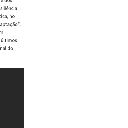
te dos
iliência
ica, no
aptação”,
em
 últimos
anal do