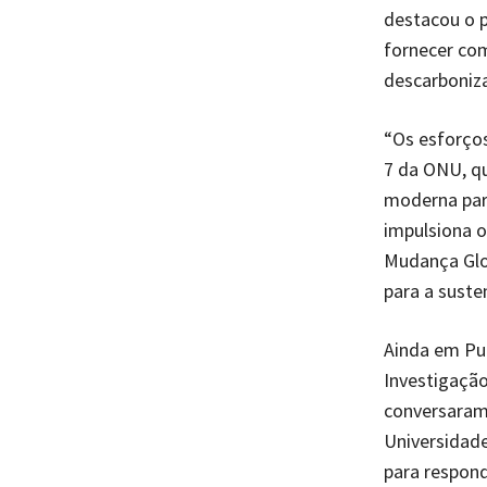
destacou o p
fornecer com
descarboniza
“Os esforço
7 da ONU, qu
moderna par
impulsiona o
Mudança Glo
para a susten
Ainda em Pun
Investigação
conversaram 
Universidade
para respond