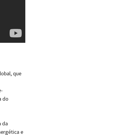
lobal, que
e-
a do
a da
ergética e