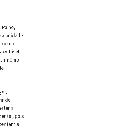
 Paine,
 a unidade
time da
tentável,
atrimônio
de
ger,
ir de
erter a
ental, pois
stentam a