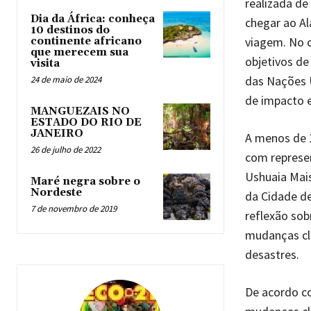
realizada de
Dia da África: conheça
chegar ao Al
10 destinos do
viagem. No c
continente africano
que merecem sua
objetivos d
visita
das Nações 
24 de maio de 2024
de impacto e
MANGUEZAIS NO
ESTADO DO RIO DE
JANEIRO
A menos de 1
26 de julho de 2022
com represe
Ushuaia Mais
Maré negra sobre o
Nordeste
da Cidade de
7 de novembro de 2019
reflexão sob
mudanças cli
desastres.
De acordo co