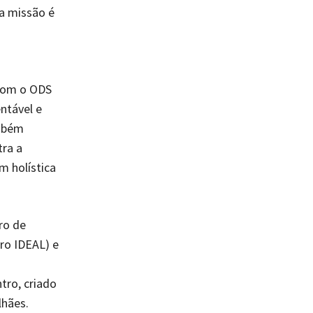
sa missão é
 com o ODS
entável e
ambém
tra a
 holística
ro de
ro IDEAL) e
tro, criado
lhães.