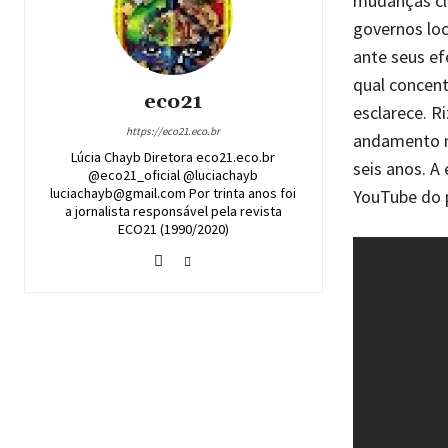
mudanças cl
governos loc
ante seus ef
qual concen
eco21
esclarece. 
https://eco21.eco.br
andamento na
Lúcia Chayb Diretora eco21.eco.br
seis anos. A
@eco21_oficial @luciachayb
luciachayb@gmail.com Por trinta anos foi
YouTube do 
a jornalista responsável pela revista
ECO21 (1990/2020)