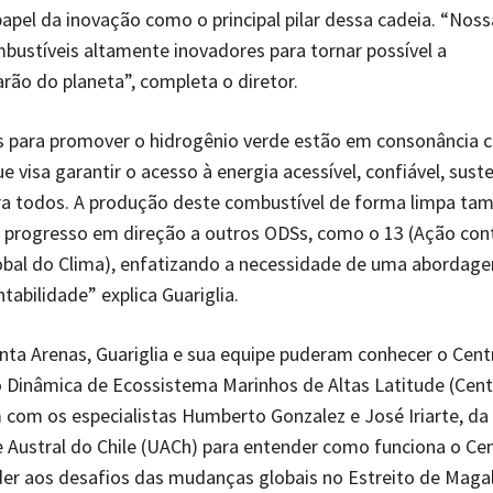
apel da inovação como o principal pilar dessa cadeia. “Nos
bustíveis altamente inovadores para tornar possível a
rão do planeta”, completa o diretor.
s para promover o hidrogênio verde estão em consonância
e visa garantir o acesso à energia acessível, confiável, sust
a todos. A produção deste combustível de forma limpa t
 progresso em direção a outros ODSs, como o 13 (Ação con
bal do Clima), enfatizando a necessidade de uma abordagem
tabilidade” explica Guariglia.
ta Arenas, Guariglia e sua equipe puderam conhecer o Cent
 Dinâmica de Ecossistema Marinhos de Altas Latitude (Cent
com os especialistas Humberto Gonzalez e José Iriarte, da
 Austral do Chile (UACh) para entender como funciona o Cen
er aos desafios das mudanças globais no Estreito de Maga