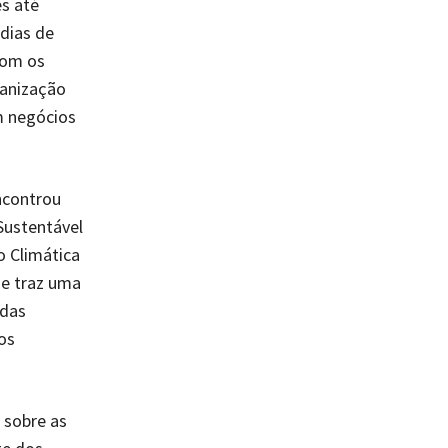
es até
 dias de
com os
ganização
m negócios
ncontrou
Sustentável
o Climática
ue traz uma
 das
os
 sobre as