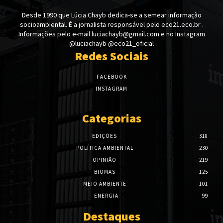
Desde 1990 que Lúcia Chayb dedica-se a semear informação
socioambiental. É a jornalista responsável pelo eco21.eco.br .
Informações pelo e-mail luciachayb@gmail.com e no Instagram
@luciachayb @eco21_oficial
Redes Sociais
FACEBOOK
INSTAGRAM
Categorias
EDIÇÕES
318
POLÍTICA AMBIENTAL
230
OPINIÃO
219
BIOMAS
125
MEIO AMBIENTE
101
ENERGIA
99
Destaques